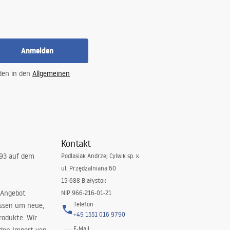
Anmelden
 den in den
Allgemeinen
Kontakt
993 auf dem
Podlasiak Andrzej Cylwik sp. k.
ul. Przędzalniana 60
15-688 Białystok
 Angebot
NIP 966-216-01-21
Telefon
issen um neue,
+49 1551 016 9790
rodukte. Wir
E-Mail