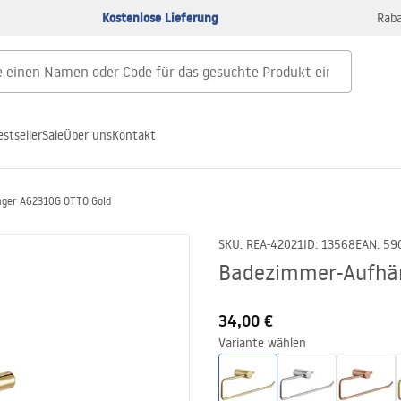
Kostenlose Lieferung
Raba
estseller
Sale
Über uns
Kontakt
ger A62310G OTTO Gold
SKU
:
REA-42021
ID
:
13568
EAN
:
59
Badezimmer-Aufhä
34,00 €
Variante wählen