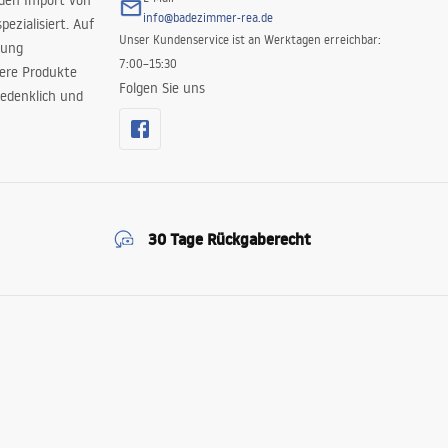
 den Import von
info@badezimmer-rea.de
ezialisiert. Auf
Unser Kundenservice ist an Werktagen erreichbar:
rung
7:00–15:30
sere Produkte
Folgen Sie uns
edenklich und
30 Tage Rückgaberecht