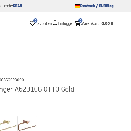
REA5
Deutsch / EUR
Blog
ttcode:
0
0
0,00 €
Favoriten
Einloggen
Warenkorb
:
06366028090
nger A62310G OTTO Gold