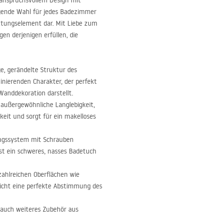
 anspruchsvollem Design mit
ragende Wahl für jedes Badezimmer
tattungselement dar. Mit Liebe zum
gen derjenigen erfüllen, die
ge, gerändelte Struktur des
inierenden Charakter, der perfekt
Wanddekoration darstellt.
 außergewöhnliche Langlebigkeit,
eit und sorgt für ein makelloses
ungssystem mit Schrauben
bst ein schweres, nasses Badetuch
zahlreichen Oberflächen wie
icht eine perfekte Abstimmung des
 auch weiteres Zubehör aus