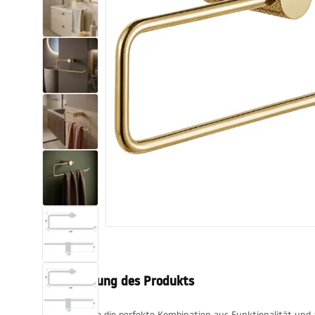
Toiletten
Waschbecken
Wannen und
Badewannenaufsätze
Badarmaturen
Duschen
Küche
Badezimmerzubehör und Möbel
Beschreibung des Produkts