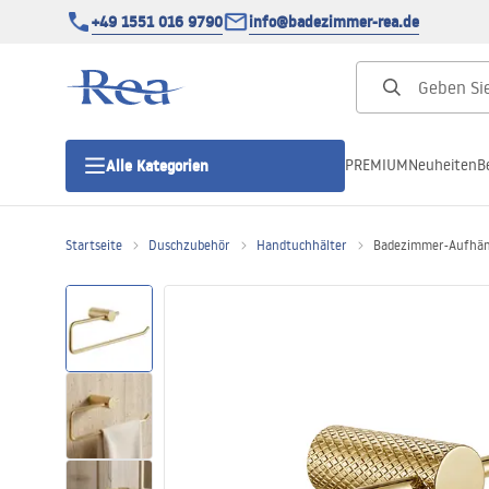
+49 1551 016 9790
info@badezimmer-rea.de
PREMIUM
Neuheiten
B
Alle Kategorien
Startseite
Duschzubehör
Handtuchhälter
Badezimmer-Aufhän
Duschkabinen
Duschtüren
Duschwannen
Duschrinnen