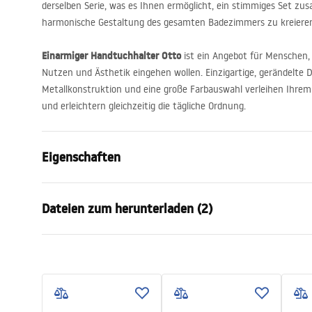
derselben Serie, was es Ihnen ermöglicht, ein stimmiges Set z
harmonische Gestaltung des gesamten Badezimmers zu kreiere
Einarmiger Handtuchhalter Otto
ist ein Angebot für Menschen,
Nutzen und Ästhetik eingehen wollen. Einzigartige, gerändelte De
Metallkonstruktion und eine große Farbauswahl verleihen Ihre
und erleichtern gleichzeitig die tägliche Ordnung.
Eigenschaften
Farbe
Gold
Dateien zum herunterladen (2)
Material
Metall
Montageart
Zum Ansch
Garantiebedingungen
Siche
Breite
265
mm
Warranty_Terms_and_Conditions_
Safety
Höhe
95
mm
Accessories_-_24.pdf
f
Tiefe
70
mm