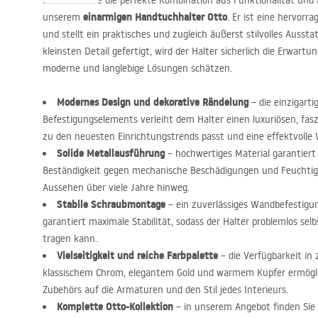
Entdecken Sie die perfekte Kombination aus Funktionalität und
einarmigen Handtuchhalter Otto
unserem
. Er ist eine hervor
und stellt ein praktisches und zugleich äußerst stilvolles Auss
kleinsten Detail gefertigt, wird der Halter sicherlich die Erwartun
moderne und langlebige Lösungen schätzen.
Modernes Design und dekorative Rändelung
– die einzigarti
Befestigungselements verleiht dem Halter einen luxuriösen, fasz
zu den neuesten Einrichtungstrends passt und eine effektvolle 
Solide Metallausführung
– hochwertiges Material garantiert
Beständigkeit gegen mechanische Beschädigungen und Feuchtigk
Aussehen über viele Jahre hinweg.
Stabile Schraubmontage
– ein zuverlässiges Wandbefestig
garantiert maximale Stabilität, sodass der Halter problemlos sel
tragen kann.
Vielseitigkeit und reiche Farbpalette
– die Verfügbarkeit in 
klassischem Chrom, elegantem Gold und warmem Kupfer ermögl
Zubehörs auf die Armaturen und den Stil jedes Interieurs.
Komplette Otto-Kollektion
– in unserem Angebot finden Sie