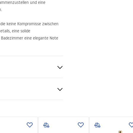
usammenzustellen und eine
n.
 die keine Kompromisse zwischen
tails, eine solide
m Badezimmer eine elegante Note
rauben
rheitsinformationen
_Information_Accessories.pd