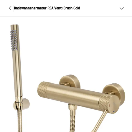
Badewannenarmatur REA Venti Brush Gold