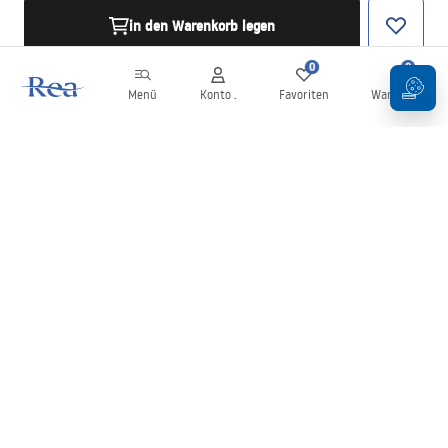
in den Warenkorb legen
0
0
Menü
Konto .
Favoriten
Warenkorb
Newsletter
Bleiben Sie über Neuigkeiten und Aktionen informiert!
Anmelden
Mit der Eingabe und Bestätigung Ihrer Daten erklären Sie sich mit
dem Erhalt des Newsletters gemäß den in den
Allgemeinen
Geschäftsbedingungen
festgelegten Bedingungen einverstanden.