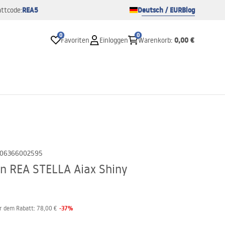
REA5
Deutsch / EUR
Blog
ttcode:
0
0
0,00 €
Favoriten
Einloggen
Warenkorb
:
06366002595
n REA STELLA Aiax Shiny
-
37
%
or dem Rabatt:
78,00 €