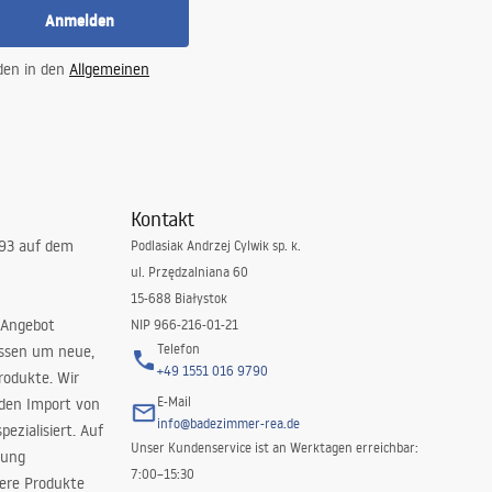
Anmelden
 den in den
Allgemeinen
Kontakt
993 auf dem
Podlasiak Andrzej Cylwik sp. k.
ul. Przędzalniana 60
15-688 Białystok
 Angebot
NIP 966-216-01-21
Telefon
issen um neue,
+49 1551 016 9790
rodukte. Wir
E-Mail
 den Import von
info@badezimmer-rea.de
ezialisiert. Auf
Unser Kundenservice ist an Werktagen erreichbar:
rung
7:00–15:30
sere Produkte