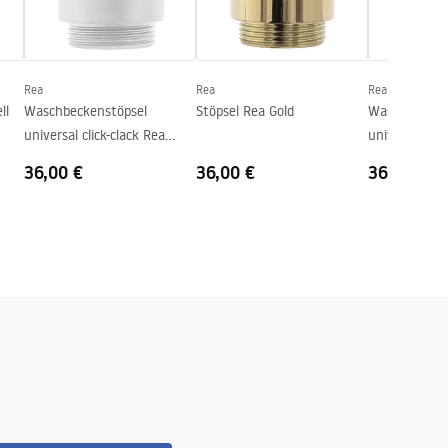
Rea
Rea
Rea
ll
Waschbeckenstöpsel
Stöpsel Rea Gold
Waschbecken
universal click-clack Rea
universal clic
white
Rose Gold
36,00 €
36,00 €
36,00 €