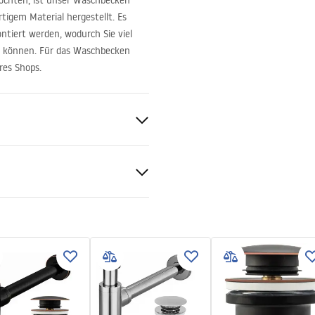
öchten, ist unser Waschbecken
igem Material hergestellt. Es
tiert werden, wodurch Sie viel
nen können. Für das Waschbecken
res Shops.
chbecken
mik
tiebedingungen
nty_Terms_and_Conditions_
_-_5.pdf