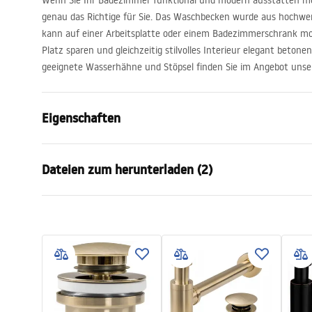
Wenn Sie Ihr Badezimmer funktional und modern ausstatten m
genau das Richtige für Sie. Das Waschbecken wurde aus hochwert
kann auf einer Arbeitsplatte oder einem Badezimmerschrank mon
Platz sparen und gleichzeitig stilvolles Interieur elegant beto
geeignete Wasserhähne und Stöpsel finden Sie im Angebot unse
Eigenschaften
Montageart
Aufsatzwas
Dateien zum herunterladen (2)
Material
Sanitärkera
Farbe
Steinoptik
Garan
Fertigstellung
Glänzend
Anweisungen zum Einbau
Warra
Basin.pdf
Länge
355
mm
Basins
Breite
355
mm
Höhe
135
mm
Tiefe
120
mm