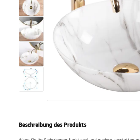
Toiletten
Waschbecken
Wannen und
Badewannenaufsätze
Badarmaturen
Duschen
Küche
Badezimmerzubehör und Möbel
Beschreibung des Produkts