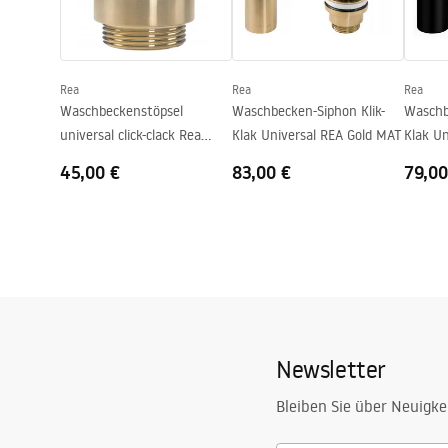
Form
Rund
Armaturloch
Nicht
Rea
Rea
Rea
Überlauf Loch
Nicht
Waschbeckenstöpsel
Waschbecken-Siphon Klik-
Waschb
universal click-clack Rea
Klak Universal REA Gold MAT
Klak U
GOLD MAT
Old Bla
45,00 €
83,00 €
79,00
Newsletter
Bleiben Sie über Neuigke