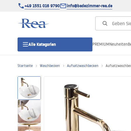
+49 1551 016 9790
info@badezimmer-rea.de
PREMIUM
Neuheiten
B
Alle Kategorien
Startseite
Waschbecken
Aufsatzwaschbecken
Aufsatzwaschbec
Duschkabinen
Duschtüren
Duschwannen
Duschrinnen