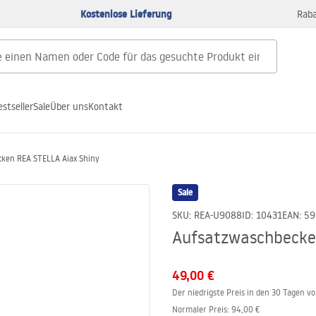
Kostenlose Lieferung
Raba
estseller
Sale
Über uns
Kontakt
ken REA STELLA Aiax Shiny
Sale
SKU
:
REA-U9088
ID
:
10431
EAN
:
59
Aufsatzwaschbecke
49,00 €
Der niedrigste Preis in den 30 Tagen v
Normaler Preis
:
94,00 €