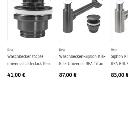
Fertigstellung
Matt
Basin.pdf
Länge
410
mm
Breite
345
mm
Garantiebedingungen
Höhe
150
mm
Warranty_Terms_and_Conditions_Basins_-_5.pdf
Tiefe
110
mm
Form
Oval
Rea
Rea
Rea
Waschbeckenstöpsel
Waschbecken-Siphon Klik-
Siphon Klik-K
Armaturloch
Nicht
universal click-clack Rea
Klak Universal REA Titan
REA BRUSH N
Überlauf Loch
Nicht
Titan
41,00 €
87,00 €
83,00 €