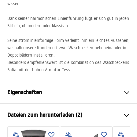
wissen.
Dank seiner harmonischen Linienführung fügt er sich gut in jeden
Stil ein, ob modern oder klassisch.
Seine stromlinienförmige Form verleiht ihm ein leichtes Aussehen,
weshalb unsere Kunden oft zwei Waschbecken nebeneinander in
Doppelbädern installieren.
Besonders empfehlenswert ist die Kombination des Waschbeckens
Sofia mit der hohen Armatur Tess.
Eigenschaften
Montageart
Aufsatzwaschbecken
Dateien zum herunterladen (2)
Material
Sanitärkeramik
Farbe
Steinoptik
Anweisungen zum Einbau