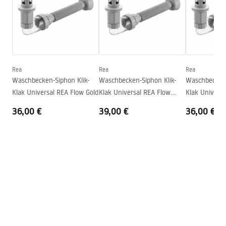
Länge
410
mm
Breite
345
mm
Garantiebedingungen
Höhe
150
mm
Warranty_Terms_and_Conditions_Basins_-_5.pdf
Tiefe
110
mm
Form
Oval
Rea
Rea
Rea
Waschbecken-Siphon Klik-
Waschbecken-Siphon Klik-
Waschbecken-
Armaturloch
Nicht
Klak Universal REA Flow Gold
Klak Universal REA Flow
Klak Univers
Überlauf Loch
Nicht
Brush Gold
Black
36,00 €
39,00 €
36,00 €