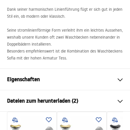
Dank seiner harmonischen Linienführung fügt er sich gut in jeden
Stil ein, ob modern oder klassisch.
Seine stromlinienförmige Form verleiht ihm ein leichtes Aussehen,
weshalb unsere Kunden oft zwei Waschbecken nebeneinander in
Doppelbädern installieren.
Besonders empfehlenswert ist die Kombination des Waschbeckens
Sofia mit der hohen Armatur Tess.
Eigenschaften
Montageart
Aufsatzwaschbecken
Dateien zum herunterladen (2)
Material
Sanitärkeramik
Farbe
Weiß/Gold
Anweisungen zum Einbau
Fertigstellung
Glänzend
Basin.pdf