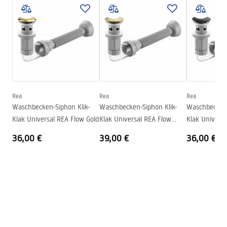
Anweisungen zum Einbau
Fertigstellung
Glänzend
Basin.pdf
Länge
475
mm
Breite
340
mm
Garantiebedingungen
Höhe
145
mm
Warranty_Terms_and_Conditions_Basins_-_5.pdf
Tiefe
125
mm
Form
Oval
Rea
Rea
Rea
Waschbecken-Siphon Klik-
Waschbecken-Siphon Klik-
Waschbecken-
Armaturloch
Nicht
Klak Universal REA Flow Gold
Klak Universal REA Flow
Klak Univers
Überlauf Loch
Nicht
Brush Gold
Black
36,00 €
39,00 €
36,00 €