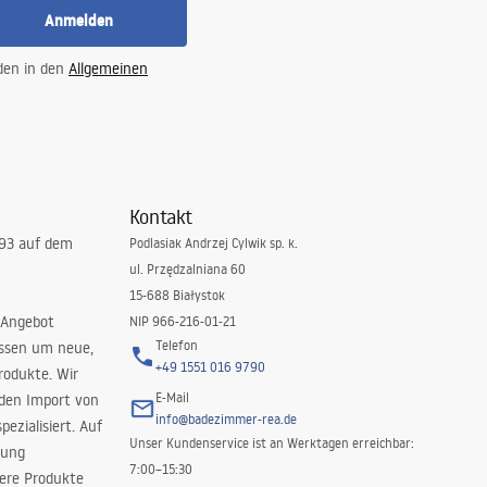
Anmelden
 den in den
Allgemeinen
Kontakt
993 auf dem
Podlasiak Andrzej Cylwik sp. k.
ul. Przędzalniana 60
15-688 Białystok
 Angebot
NIP 966-216-01-21
Telefon
issen um neue,
+49 1551 016 9790
rodukte. Wir
E-Mail
 den Import von
info@badezimmer-rea.de
ezialisiert. Auf
Unser Kundenservice ist an Werktagen erreichbar:
rung
7:00–15:30
sere Produkte