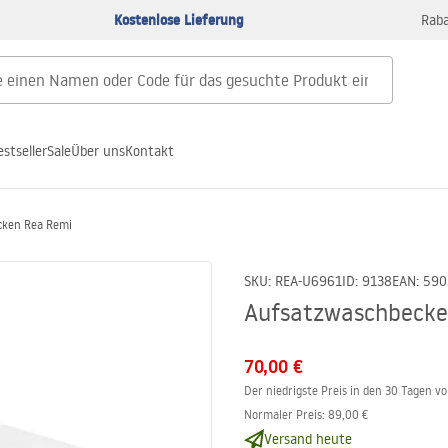
Kostenlose Lieferung
Raba
estseller
Sale
Über uns
Kontakt
cken Rea Remi
SKU
:
REA-U6961
ID
:
9138
EAN
:
590
Aufsatzwaschbecke
70,00 €
Der niedrigste Preis in den 30 Tagen v
Normaler Preis
:
89,00 €
Versand heute