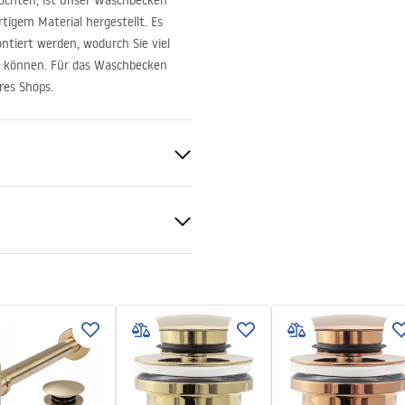
öchten, ist unser Waschbecken
igem Material hergestellt. Es
tiert werden, wodurch Sie viel
nen können. Für das Waschbecken
res Shops.
chbecken, Wandhängend
mik
tiebedingungen
nty_Terms_and_Conditions_
_-_5.pdf