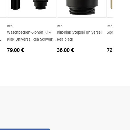
Rea
Rea
Rea
Waschbecken-Siphon Klik-
Klik-Klak Stöpsel universell
Siphon Klik-K
Klak Universal Rea Schwarz
Rea black
Old Black
79,00 €
36,00 €
72,00 €