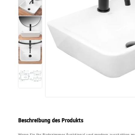
Toiletten
Waschbecken
Wannen und
Badewannenaufsätze
Badarmaturen
Duschen
Küche
Badezimmerzubehör und Möbel
Beschreibung des Produkts