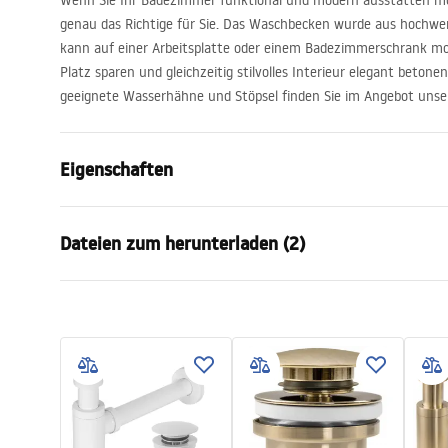
Wenn Sie Ihr Badezimmer funktional und modern ausstatten m
genau das Richtige für Sie. Das Waschbecken wurde aus hochwert
kann auf einer Arbeitsplatte oder einem Badezimmerschrank mon
Platz sparen und gleichzeitig stilvolles Interieur elegant beto
geeignete Wasserhähne und Stöpsel finden Sie im Angebot unse
Eigenschaften
Montageart
Aufsatzwas
Dateien zum herunterladen (2)
Material
Sanitärkera
Farbe
Weiß
Garan
Fertigstellung
Glänzend
Anweisungen zum Einbau
Warra
Basin.pdf
Länge
455
mm
Basins
Breite
360
mm
Höhe
120
mm
Tiefe
95
mm