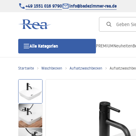
+49 1551 016 9790
info@badezimmer-rea.de
PREMIUM
Neuheiten
B
Alle Kategorien
Startseite
Waschbecken
Aufsatzwaschbecken
Aufsatzwaschbe
Duschkabinen
Duschtüren
Duschwannen
Duschrinnen