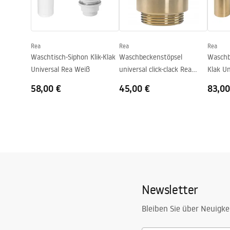
Form
Rechteckig
Armaturloch
Ja
Rea
Rea
Rea
Überlauf Loch
Nicht
Waschtisch-Siphon Klik-Klak
Waschbeckenstöpsel
Waschb
Universal Rea Weiß
universal click-clack Rea
Klak U
GOLD MAT
58,00 €
45,00 €
83,00
Newsletter
Bleiben Sie über Neuigke