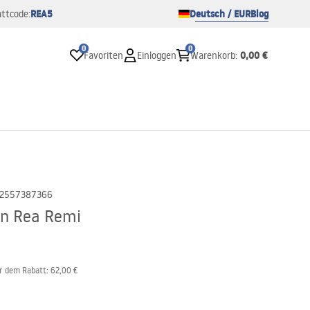
REA5
Deutsch / EUR
Blog
ttcode:
0
0
0,00 €
Favoriten
Einloggen
Warenkorb
:
2557387366
n Rea Remi
or dem Rabatt:
62,00 €