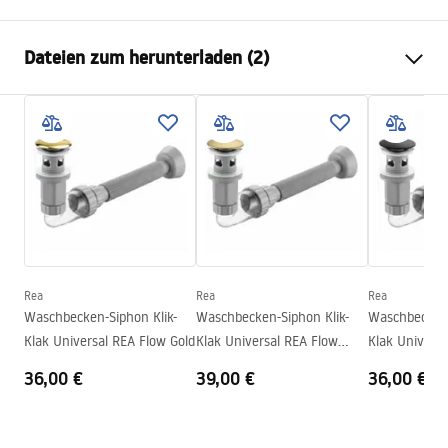
Montageart
Aufsatzwaschbecken
Dateien zum herunterladen (2)
Material
Sanitärkeramik
Farbe
Weiß
Anweisungen zum Einbau
Fertigstellung
Glänzend
Basin.pdf
Länge
485
mm
Breite
340
mm
Garantiebedingungen
Höhe
145
mm
Warranty_Terms_and_Conditions_Basins_-_5.pdf
Tiefe
120
mm
Form
Oval
Rea
Rea
Rea
Waschbecken-Siphon Klik-
Waschbecken-Siphon Klik-
Waschbecken-
Armaturloch
Nicht
Klak Universal REA Flow Gold
Klak Universal REA Flow
Klak Univers
Überlauf Loch
Nicht
Brush Gold
Black
36,00 €
39,00 €
36,00 €