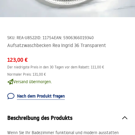
SKU
:
REA-U8522
ID
:
11754
EAN
:
5906366019340
Aufsatzwaschbecken Rea Ingrid 36 Transparent
123,00 €
Der niedrigste Preis in den 30 Tagen vor dem Rabatt:
111,00 €
Normaler Preis
:
131,00 €
Versand übermorgen.
Nach dem Produkt fragen
Beschreibung des Produkts
Wenn Sie Ihr Badezimmer funktional und modern ausstatten