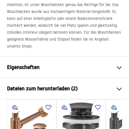
möchten, ist unser Waschbecken genau das Richtige für Sie. Das
Waschbecken wurde aus hochwertigem Material hergestellt. Es
kann auf einer Arbeitsplatte oder einem Badezimmerschrank
montiert werden, wodurch Sie viel Platz sparen und gleichzeitig
stilvolles Interieur elegant betonen können. Für das Waschbecken
geeignete Wasserhähne und Stöpsel finden Sie im Angebot
unseres Shops.
Eigenschaften
Montageart
Aufsatzwaschbecken
Dateien zum herunterladen (2)
Material
Gehärtetes Glas
Farbe
Transparent
Anweisungen zum Einbau
Fertigstellung
Glänzend
Basin.pdf
Länge
360
mm
Breite
360
mm