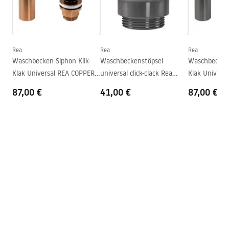
Garantiebedingungen
Höhe
120
mm
Warranty_Terms_and_Conditions_Basins_-_5.pdf
Tiefe
95
mm
Form
Rund
Rea
Rea
Rea
Waschbecken-Siphon Klik-
Waschbeckenstöpsel
Waschbecken-
Armaturloch
Nicht
Klak Universal REA COPPER
universal click-clack Rea
Klak Universa
Überlauf Loch
Nicht
MAT
Titan
87,00 €
41,00 €
87,00 €