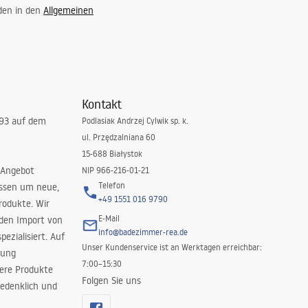
 den in den
Allgemeinen
Kontakt
993 auf dem
Podlasiak Andrzej Cylwik sp. k.
ul. Przędzalniana 60
15-688 Białystok
 Angebot
NIP 966-216-01-21
Telefon
issen um neue,
+49 1551 016 9790
rodukte. Wir
E-Mail
 den Import von
info@badezimmer-rea.de
ezialisiert. Auf
Unser Kundenservice ist an Werktagen erreichbar:
rung
7:00–15:30
sere Produkte
Folgen Sie uns
edenklich und