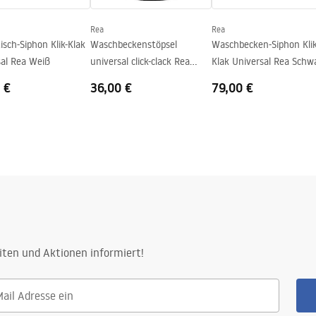
Rea
Rea
sch-Siphon Klik-Klak
Waschbeckenstöpsel
Waschbecken-Siphon Klik
sal Rea Weiß
universal click-clack Rea
Klak Universal Rea Schw
BLACK METALIC
Old Black
 €
36,00 €
79,00 €
iten und Aktionen informiert!