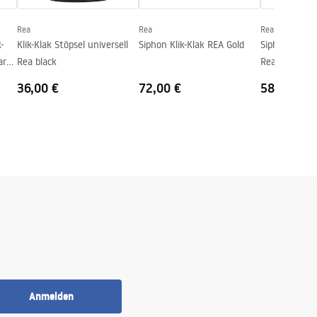
Rea
Rea
Rea
-
Klik-Klak Stöpsel universell
Siphon Klik-Klak REA Gold
Siphon univers
arz
Rea black
Rea rose gold
36,00 €
72,00 €
58,00 €
Anmelden