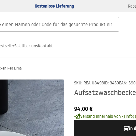
Kostenlose Lieferung
Raba
estseller
Sale
Über uns
Kontakt
cken Rea Elma
SKU
:
REA-U8493
ID
:
3439
EAN
:
590
Aufsatzwaschbecke
94,00 €
Versand innerhalb von {{info}}
in 