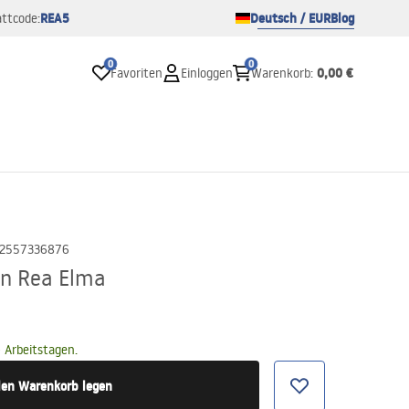
REA5
Deutsch / EUR
Blog
ttcode:
0
0
0,00 €
Favoriten
Einloggen
Warenkorb
:
2557336876
n Rea Elma
 Arbeitstagen.
den Warenkorb legen