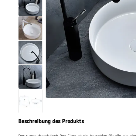
Toiletten
Waschbecken
Wannen und
Badewannenaufsätze
Badarmaturen
Duschen
Küche
Badezimmerzubehör und Möbel
Beschreibung des Produkts