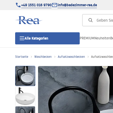
+49 1551 016 9790
info@badezimmer-rea.de
PREMIUM
Neuheiten
B
Alle Kategorien
Startseite
Waschbecken
Aufsatzwaschbecken
Aufsatzwaschbe
Duschkabinen
Duschtüren
Duschwannen
Duschrinnen