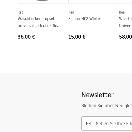
Armaturloch
Nicht
Rea
Rea
Rea
Überlauf Loch
Nicht
Waschbeckenstöpsel
Siphon HC2 White
Waschti
universal click-clack Rea
Univer
nickel gebürstet INOX
36,00 €
15,00 €
58,00
Newsletter
Bleiben Sie über Neuigke