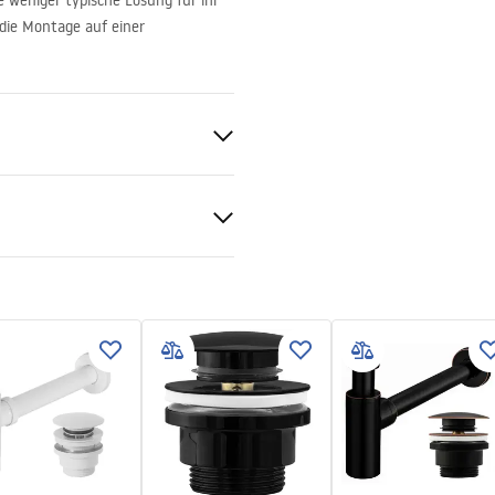
ne weniger typische Lösung für ihr
die Montage auf einer
chbecken
mik
tiebedingungen
nty_Terms_and_Conditions_
_-_5.pdf