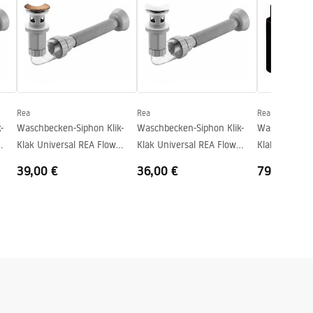
Rea
Rea
Rea
-
Waschbecken-Siphon Klik-
Waschbecken-Siphon Klik-
Waschbecken-
Klak Universal REA Flow
Klak Universal REA Flow
Klak Univers
Brush Copper
White
Old Black
39,00 €
36,00 €
79,00 €