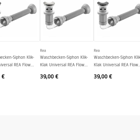
tiebedingungen
nty_Terms_and_Conditions_
_-_5.pdf
Rea
Rea
ecken-Siphon Klik-
Waschbecken-Siphon Klik-
Waschbecken-Siphon Klik
iversal REA Flow
Klak Universal REA Flow
Klak Universal REA Flow
Brush Nickel
Titan
 €
39,00 €
39,00 €