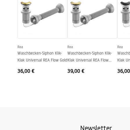
Breite
360
mm
Höhe
120
mm
Deklaracja Właściwości
Garan
Tiefe
95
mm
Użytkowych
Warra
SOFIA MINI AIAX SHINY
Form
Rechteckig
Basins
Deklaracja.pdf
Armaturloch
Ja
Rea
Rea
Rea
Überlauf Loch
Nicht
Waschbecken-Siphon Klik-
Waschbecken-Siphon Klik-
Waschb
Klak Universal REA Flow Gold
Klak Universal REA Flow
Klak Un
Brush Gold
Black
36,00 €
39,00 €
36,00
Newsletter