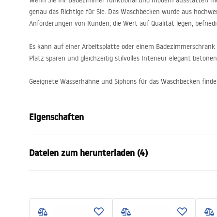
Wenn Sie Ihr Badezimmer funktional und modern ausstatten m
genau das Richtige für Sie. Das Waschbecken wurde aus hochwert
Anforderungen von Kunden, die Wert auf Qualität legen, befriedi
Es kann auf einer Arbeitsplatte oder einem Badezimmerschrank 
Platz sparen und gleichzeitig stilvolles Interieur elegant betone
Geeignete Wasserhähne und Siphons für das Waschbecken finden
Eigenschaften
Montageart
Aufsatzwas
Dateien zum herunterladen (4)
Material
Sanitärkera
Farbe
Steinoptik
Karta
Fertigstellung
Glänzend
Anweisungen zum Einbau
UMYWA
Basin.pdf
Länge
455
mm
- NAB