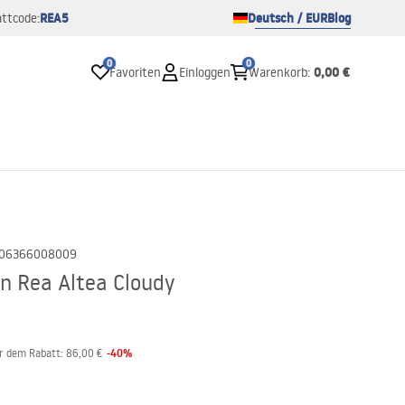
REA5
Deutsch / EUR
Blog
ttcode:
0
0
0,00 €
Favoriten
Einloggen
Warenkorb
:
06366008009
n Rea Altea Cloudy
-
40
%
or dem Rabatt:
86,00 €