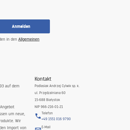
Anmelden
 den in den
Allgemeinen
Kontakt
993 auf dem
Podlasiak Andrzej Cylwik sp. k.
ul. Przędzalniana 60
15-688 Białystok
 Angebot
NIP 966-216-01-21
Telefon
issen um neue,
+49 1551 016 9790
rodukte. Wir
E-Mail
 den Import von