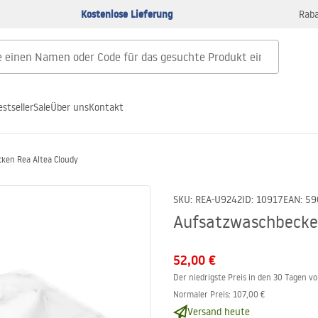
Kostenlose Lieferung
Raba
estseller
Sale
Über uns
Kontakt
ken Rea Altea Cloudy
SKU
:
REA-U9242
ID
:
10917
EAN
:
59
Aufsatzwaschbecke
52,00 €
Der niedrigste Preis in den 30 Tagen v
Normaler Preis
:
107,00 €
Versand heute