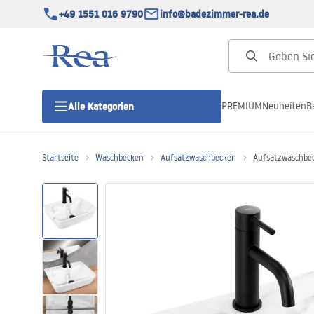
+49 1551 016 9790
info@badezimmer-rea.de
PREMIUM
Neuheiten
B
Alle Kategorien
Startseite
Waschbecken
Aufsatzwaschbecken
Aufsatzwaschbec
Duschkabinen
Duschtüren
Duschwannen
Duschrinnen