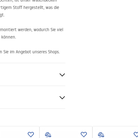
öchten, ist unser Waschbecken
igem Stoff hergestellt, was die
gt.
montiert werden, wodurch Sie viel
n können.
 Sie im Angebot unseres Shops.
chbecken, Wandhängend
mik
 produktu
LKA SOFIA MINI AIAX SHINY
LATOWA.pdf