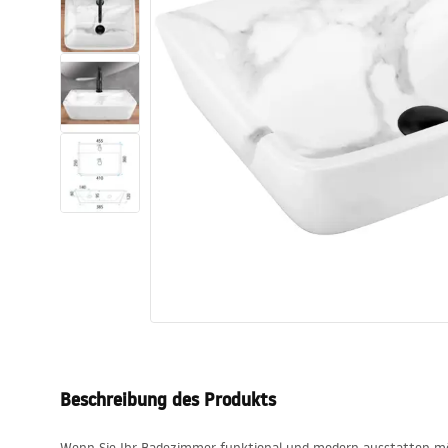
Toiletten
Waschbecken
Wannen und
Badewannenaufsätze
Badarmaturen
Duschen
Küche
Badezimmerzubehör und Möbel
Beschreibung des Produkts