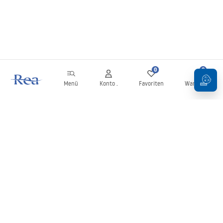
0
0
Menü
Konto .
Favoriten
Warenkorb
Newsletter
Bleiben Sie über Neuigkeiten und Aktionen informiert!
Anmelden