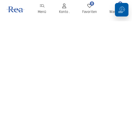
0
0
Menü
Konto .
Favoriten
Warenkorb
Newsletter
Bleiben Sie über Neuigkeiten und Aktionen informiert!
Anmelden
Mit der Eingabe und Bestätigung Ihrer Daten erklären Sie sich mit
dem Erhalt des Newsletters gemäß den in den
Allgemeinen
Geschäftsbedingungen
festgelegten Bedingungen einverstanden.