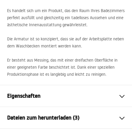
Es handelt sich um ein Produkt, das den Raum Ihres Badezimmers
perfekt ausfüllt und gleichzeitig ein tadelloses Aussehen und eine
ästhetische Innenausstattung gewährleistet.
Die Armatur ist so konzipiert, dass sie auf der Arbeitsplatte neben
dem Waschbecken montiert werden kann.
Er besteht aus Messing, das mit einer dreifachen Oberfläche in
einer geeigneten Farbe beschichtet ist. Dank einer speziellen
Produktionsphase ist es langlebig und leicht zu reinigen.
Eigenschaften
Typ der Armatur
Waschbecken
Dateien zum herunterladen (3)
Montageart
Standarmatur
Farbe
Schwarz, Schwarz/Gold