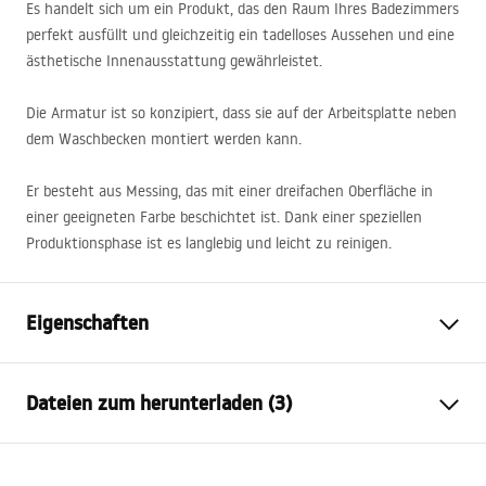
Es handelt sich um ein Produkt, das den Raum Ihres Badezimmers
perfekt ausfüllt und gleichzeitig ein tadelloses Aussehen und eine
ästhetische Innenausstattung gewährleistet.
Die Armatur ist so konzipiert, dass sie auf der Arbeitsplatte neben
dem Waschbecken montiert werden kann.
Er besteht aus Messing, das mit einer dreifachen Oberfläche in
einer geeigneten Farbe beschichtet ist. Dank einer speziellen
Produktionsphase ist es langlebig und leicht zu reinigen.
Eigenschaften
Typ der Armatur
Waschbecken
Dateien zum herunterladen (3)
Montageart
Standarmatur
Farbe
Gebürstetes Kupfer
Garantiebedingungen
Auslaufart
Feststehend