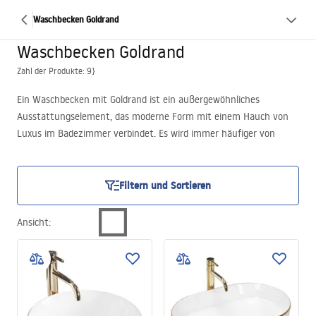
Waschbecken Goldrand
Waschbecken Goldrand
Zahl der Produkte: 9}
Ein Waschbecken mit Goldrand ist ein außergewöhnliches
Ausstattungselement, das moderne Form mit einem Hauch von
Luxus im Badezimmer verbindet. Es wird immer häufiger von
Menschen gewählt, die originelles Design schätzen, und stellt
einen auffälligen dekorativen Akzent im Raum dar. Goldene
Waschbecken passen perfekt zu aktuellen Einrichtungstrends, bei
Filtern und Sortieren
denen Details, Farbgestaltung und hochwertige Verarbeitung im
Mittelpunkt stehen. Es ist die ideale Wahl für alle, die ihrem Raum
Ansicht
:
einen eleganten und zeitlosen Charakter verleihen möchten.
Klingt das nach etwas für Sie? Dann entdecken Sie unbedingt
unser Angebot an Waschbecken mit Goldrand und wählen Sie Ihr
perfektes Modell!