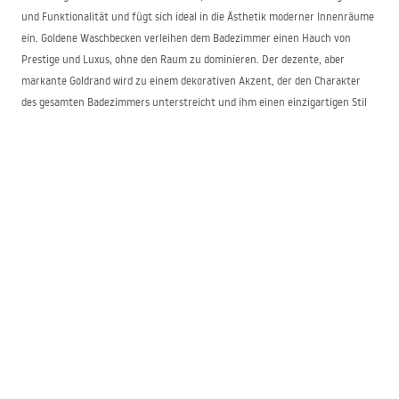
und Funktionalität und fügt sich ideal in die Ästhetik moderner Innenräume
ein. Goldene Waschbecken verleihen dem Badezimmer einen Hauch von
Prestige und Luxus, ohne den Raum zu dominieren. Der dezente, aber
markante Goldrand wird zu einem dekorativen Akzent, der den Charakter
des gesamten Badezimmers unterstreicht und ihm einen einzigartigen Stil
verleiht.
Dank seiner Vielseitigkeit passt dieser Waschbeckentyp sowohl in moderne
als auch in klassischere Arrangements und harmoniert perfekt mit
Armaturen in Gold, Schwarz oder Chrom. Es ist die ideale Lösung für alle, die
nach außergewöhnlichen, aber durchdachten Details suchen – eine
Verbindung aus hoher Ästhetik und täglichem Nutzungskomfort.
Goldene Aufsatzwaschbecken – ein Trend
moderner Einrichtungen
Aufsatzwaschbecken mit Goldrand erfreuen sich immer größerer Beliebtheit
und verbinden modernes Design mit eleganter Ausstrahlung. Ihre Form
ermöglicht es, die stilvolle Oberfläche optimal zur Geltung zu bringen,
während das goldene Detail der gesamten Komposition Klasse und Raffinesse