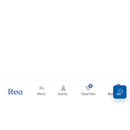
0
0
Menü
Konto .
Favoriten
Warenkorb
Newsletter
Bleiben Sie über Neuigkeiten und Aktionen informiert!