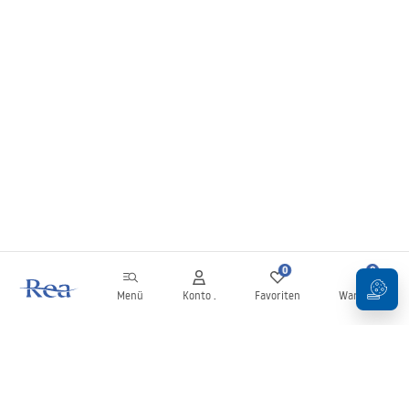
0
0
Menü
Konto .
Favoriten
Warenkorb
Newsletter
Bleiben Sie über Neuigkeiten und Aktionen informiert!