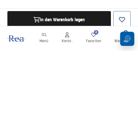
in den Warenkorb legen
0
0
Menü
Konto .
Favoriten
Warenkorb
Newsletter
Bleiben Sie über Neuigkeiten und Aktionen informiert!
Anmelden
Mit der Eingabe und Bestätigung Ihrer Daten erklären Sie sich mit