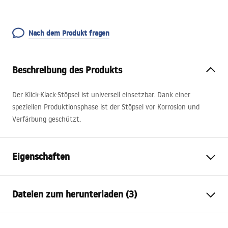
Nach dem Produkt fragen
Beschreibung des Produkts
Der Klick-Klack-Stöpsel ist universell einsetzbar. Dank einer
speziellen Produktionsphase ist der Stöpsel vor Korrosion und
Verfärbung geschützt.
Eigenschaften
Klik-Klak Variante
mit Überlauf
Dateien zum herunterladen (3)
Material
Messing
Farbe der Armatur
gebürstetes Gold
Garantiebedingungen