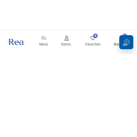
0
0
Menü
Konto .
Favoriten
Warenkorb
Newsletter
Bleiben Sie über Neuigkeiten und Aktionen informiert!
Anmelden
Mit der Eingabe und Bestätigung Ihrer Daten erklären Sie sich mit