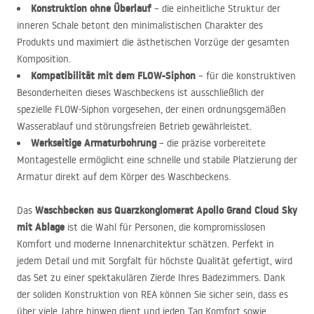
Konstruktion ohne Überlauf
– die einheitliche Struktur der
inneren Schale betont den minimalistischen Charakter des
Produkts und maximiert die ästhetischen Vorzüge der gesamten
Komposition.
Kompatibilität mit dem
FLOW
-Siphon
– für die konstruktiven
Besonderheiten dieses Waschbeckens ist ausschließlich der
spezielle
FLOW
-Siphon vorgesehen, der einen ordnungsgemäßen
Wasserablauf und störungsfreien Betrieb gewährleistet.
Werkseitige Armaturbohrung
– die präzise vorbereitete
Montagestelle ermöglicht eine schnelle und stabile Platzierung der
Armatur direkt auf dem Körper des Waschbeckens.
Waschbecken aus Quarzkonglomerat Apollo Grand Cloud Sky
Das
mit Ablage
ist die Wahl für Personen, die kompromisslosen
Komfort und moderne Innenarchitektur schätzen. Perfekt in
jedem Detail und mit Sorgfalt für höchste Qualität gefertigt, wird
das Set zu einer spektakulären Zierde Ihres Badezimmers. Dank
der soliden Konstruktion von
REA
können Sie sicher sein, dass es
über viele Jahre hinweg dient und jeden Tag Komfort sowie