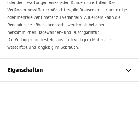
oder die Erwartungen eines jeden Kunden zu erfüllen. Das
Verlängerungsstück ermöglicht es, die Brausegarnitur um einige
oder mehrere Zentimeter zu verlängern. Außerdem kann die
Regendusche höher angebracht werden als bei einer
herkömmlichen Badewannen- und Duschgarnitur.
Die Verlängerung besteht aus hochwertigem Material, ist
wasserfest und langlebig im Gebrauch.
Eigenschaften
Garantie
24 monate
Farbe der Armatur
Gold
Länge
615
mm
Kompatible Sets
Alle REA-Aufputz-Sets mit
rundem Armquerschnitt