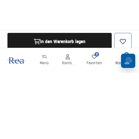
in den Warenkorb legen
0
0
Menü
Konto .
Favoriten
Warenkorb
Newsletter
Bleiben Sie über Neuigkeiten und Aktionen informiert!
Anmelden