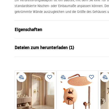
Ein Verbreiterungsadapter ist ein Bauteil, mit dem Sie eine Tür 
standardisierte Nischen- oder Einbaumaße anpassen können. Der
gekrümmte Wände auszugleichen und die Größe des Gehäuses u
Eigenschaften
Höhe
35
mm
Dateien zum herunterladen (1)
Länge
2000 mm
Erweiterung der Anpassung
25/35 mm
manual
Breite
25
mm
manual.pdf
Garantie
24 monate
Farbe
Gebürstetes
Side
Right, Left