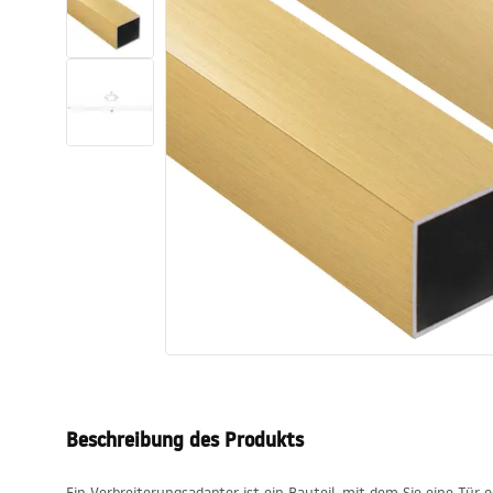
Toiletten
Waschbecken
Wannen und
Badewannenaufsätze
Badarmaturen
Duschen
Küche
Badezimmerzubehör und Möbel
Beschreibung des Produkts