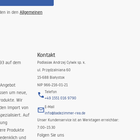
 den in den
Allgemeinen
Kontakt
993 auf dem
Podlasiak Andrzej Cylwik sp. k.
ul. Przędzalniana 60
15-688 Białystok
 Angebot
NIP 966-216-01-21
Telefon
issen um neue,
+49 1551 016 9790
rodukte. Wir
E-Mail
 den Import von
info@badezimmer-rea.de
ezialisiert. Auf
Unser Kundenservice ist an Werktagen erreichbar:
rung
7:00–15:30
sere Produkte
Folgen Sie uns
edenklich und