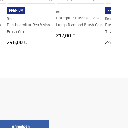
PREMIUM
PREMIUM
Rea
Unterputz Duschset Rea
Rea
Rea
n
Duschgarnitur Rea Vision
Lungo Diamond Brush Gold
Duschgarnitu
Brush Gold
+ BOX
Titan
217,00 €
246,00 €
246,00 €
Anmelden