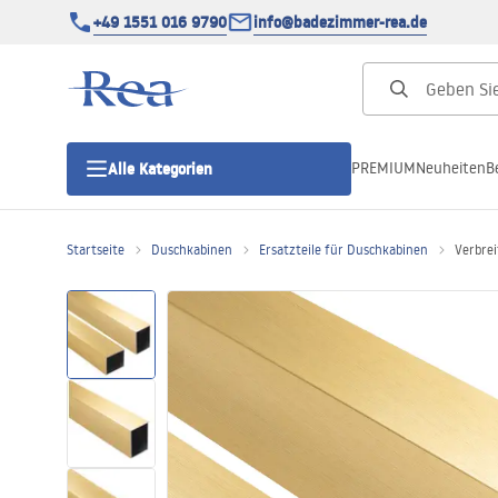
+49 1551 016 9790
info@badezimmer-rea.de
PREMIUM
Neuheiten
B
Alle Kategorien
Startseite
Duschkabinen
Ersatzteile für Duschkabinen
Verbre
Duschkabinen
Duschtüren
Duschwannen
Duschrinnen