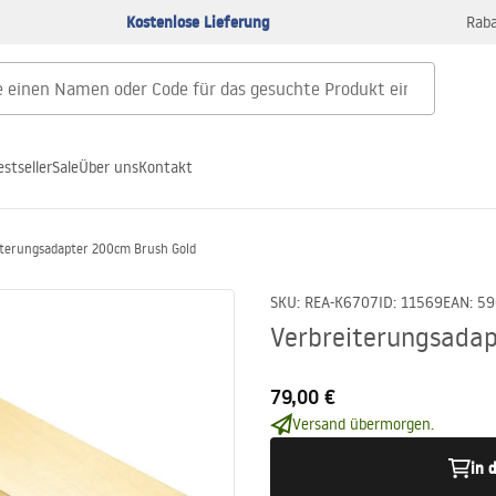
Kostenlose Lieferung
Raba
estseller
Sale
Über uns
Kontakt
iterungsadapter 200cm Brush Gold
SKU
:
REA-K6707
ID
:
11569
EAN
:
59
Verbreiterungsadap
79,00 €
Versand übermorgen.
in 