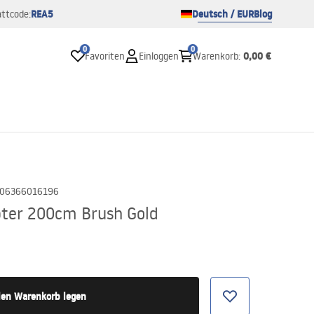
REA5
Deutsch / EUR
Blog
ttcode:
0
0
0,00 €
Favoriten
Einloggen
Warenkorb
:
06366016196
ter 200cm Brush Gold
den Warenkorb legen