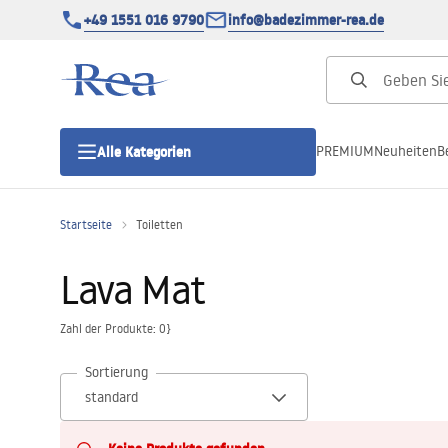
+49 1551 016 9790
info@badezimmer-rea.de
PREMIUM
Neuheiten
B
Alle Kategorien
Startseite
Toiletten
Duschkabinen
Lava Mat
Duschtüren
Zahl der Produkte: 0}
Duschwannen
Sortierung
Duschrinnen