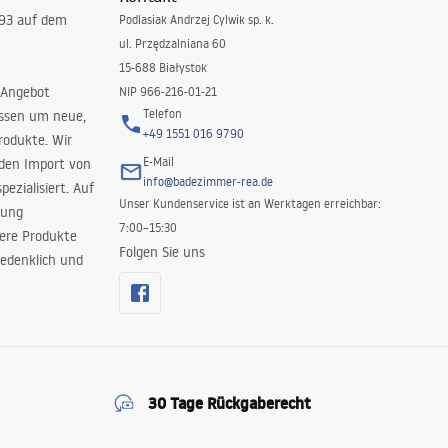
993 auf dem
Podlasiak Andrzej Cylwik sp. k.
ul. Przędzalniana 60
15-688 Białystok
 Angebot
NIP 966-216-01-21
Telefon
issen um neue,
+49 1551 016 9790
rodukte. Wir
E-Mail
 den Import von
info@badezimmer-rea.de
ezialisiert. Auf
Unser Kundenservice ist an Werktagen erreichbar:
rung
7:00–15:30
sere Produkte
Folgen Sie uns
edenklich und
30 Tage Rückgaberecht