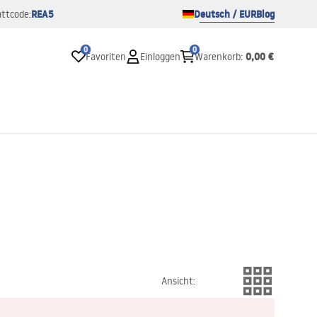
REA5
Deutsch / EUR
Blog
ttcode:
0
0
0,00 €
Favoriten
Einloggen
Warenkorb
:
Ansicht
: