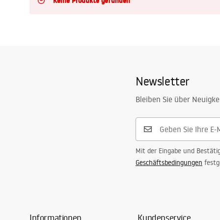
Keine Produkte gefunden
Toiletten
Waschbecken
Wannen und
Newsletter
Badewannenaufsätze
Bleiben Sie über Neuigke
Badarmaturen
Duschen
Mit der Eingabe und Bestäti
Geschäftsbedingungen
festg
Küche
Badezimmerzubehör und Möbel
Informationen
Kundenservice