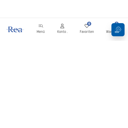
0
0
Menü
Konto .
Favoriten
Warenkorb
Newsletter
Bleiben Sie über Neuigkeiten und Aktionen informiert!
Anmelden
Mit der Eingabe und Bestätigung Ihrer Daten erklären Sie sich mit
dem Erhalt des Newsletters gemäß den in den
Allgemeinen