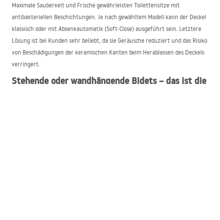
Maximale Sauberkeit und Frische gewährleisten Toilettensitze mit
antibakteriellen Beschichtungen. Je nach gewähltem Modell kann der Deckel
klassisch oder mit Absenkautomatik (Soft-Close) ausgeführt sein. Letztere
Lösung ist bei Kunden sehr beliebt, da sie Geräusche reduziert und das Risiko
von Beschädigungen der keramischen Kanten beim Herablassen des Deckels
verringert.
Stehende oder wandhängende Bidets – das ist die
Frage…
Ähnlich wie bei WC-Becken kann die Schüssel eines Bidets hängend oder
stehend ausgeführt sein. Ein wandhängendes Bidet besticht durch sein
elegantes Erscheinungsbild. Es fügt sich hervorragend in modern gestaltete
Räume ein, und die Reinigung rund um das Gerät geht dank des freien
Zugangs zur gesamten Bodenfläche im Badezimmer schnell und
unkompliziert vonstatten. Es ist jedoch zu beachten, dass wandhängende
Bidets schwieriger zu montieren sind als klassische stehende Modelle. In der
Regel muss hierfür ein spezieller Unterputz-Montagerahmen verwendet
werden. Die Bidetschüssel kann auch mit speziellen Schrauben an der Wand
befestigt werden.