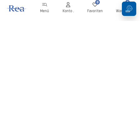
0
0
Menü
Konto .
Favoriten
Warenkorb
Newsletter
Bleiben Sie über Neuigkeiten und Aktionen informiert!
Anmelden
Mit der Eingabe und Bestätigung Ihrer Daten erklären Sie sich mit
dem Erhalt des Newsletters gemäß den in den
Allgemeinen
Geschäftsbedingungen
festgelegten Bedingungen einverstanden.