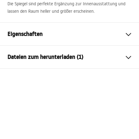
Die Spiegel sind perfekte Ergänzung zur Innenausstattung und
lassen den Raum heller und größer erscheinen.
Eigenschaften
Höhe
700
mm
Dateien zum herunterladen (1)
Breite
700
mm
Tiefe
20
mm
manual mirror led
LED-Beleuchtung
Ja
manual_mirror_led.pdf
Rahmen
Nicht
Anti-Beschlag
Ja
Energie
12
W
Garantie
24 monate