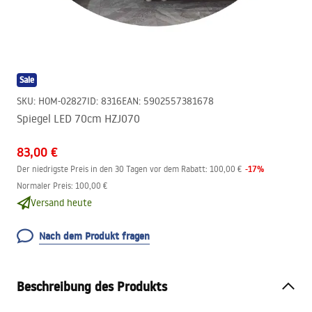
Sale
SKU
:
HOM-02827
ID
:
8316
EAN
:
5902557381678
Spiegel LED 70cm HZJ070
83,00 €
-
17
%
Der niedrigste Preis in den 30 Tagen vor dem Rabatt:
100,00 €
Normaler Preis
:
100,00 €
Versand heute
Nach dem Produkt fragen
Beschreibung des Produkts