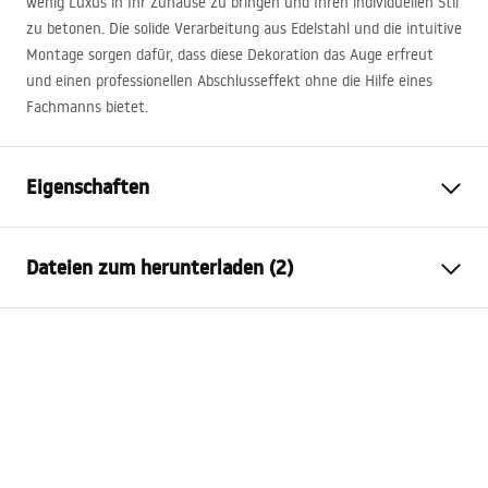
wenig Luxus in Ihr Zuhause zu bringen und Ihren individuellen Stil
zu betonen. Die solide Verarbeitung aus Edelstahl und die intuitive
Montage sorgen dafür, dass diese Dekoration das Auge erfreut
und einen professionellen Abschlusseffekt ohne die Hilfe eines
Fachmanns bietet.
Eigenschaften
Produkttyp
Zierleiste
Dateien zum herunterladen (2)
Farbe
Gebürstetes Kupfer
Material
Edelstahl
Garantiebedingungen
Länge
6000
mm
Warranty_Terms_and_Conditions_Accessories_-_24.pdf
Höhe
1
mm
Breite
38
mm
Garantiebedingungen
Zuschneidbar
Ja
Warranty_Terms_and_Conditions_Accessories_-_24.pdf