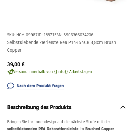
SKU
:
HOM-09987
ID
:
13371
EAN
:
5906366034206
Selbstklebende Zierleiste Rea P14454CB 3,8cm Brush
Copper
39,00 €
Versand innerhalb von {{info}} Arbeitstagen.
Nach dem Produkt fragen
Beschreibung des Produkts
Bringen Sie Ihr Innendesign auf die nächste Stufe mit der
selbstklebenden
REA
Dekorationsleiste
Brushed Copper
im