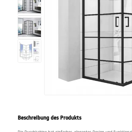
Toiletten
Waschbecken
Wannen und
Badewannenaufsätze
Badarmaturen
Duschen
Küche
Badezimmerzubehör und Möbel
Beschreibung des Produkts