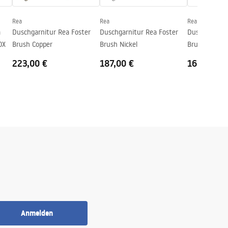
Rea
Rea
Rea
a
Duschgarnitur Rea Foster
Duschgarnitur Rea Foster
Duschgarnitu
OX
Brush Copper
Brush Nickel
Brush Copper
223,00 €
187,00 €
169,00 €
Anmelden