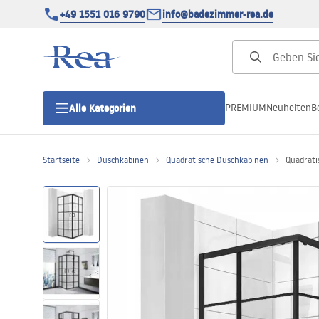
+49 1551 016 9790
info@badezimmer-rea.de
PREMIUM
Neuheiten
B
Alle Kategorien
Startseite
Duschkabinen
Quadratische Duschkabinen
Quadrati
Duschkabinen
Duschtüren
Duschwannen
Duschrinnen