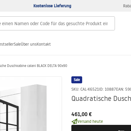
Kostenlose Lieferung
Raba
estseller
Sale
Über uns
Kontakt
sche Duschkabine calani BLACK DELTA 90x90
Sale
SKU
:
CAL-K6521
ID
:
10887
EAN
:
59
Quadratische Dusch
461,00 €
Versand heute