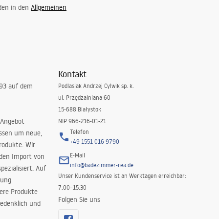
 den in den
Allgemeinen
Kontakt
993 auf dem
Podlasiak Andrzej Cylwik sp. k.
ul. Przędzalniana 60
15-688 Białystok
 Angebot
NIP 966-216-01-21
Telefon
issen um neue,
+49 1551 016 9790
rodukte. Wir
E-Mail
 den Import von
info@badezimmer-rea.de
ezialisiert. Auf
Unser Kundenservice ist an Werktagen erreichbar:
rung
7:00–15:30
sere Produkte
Folgen Sie uns
edenklich und