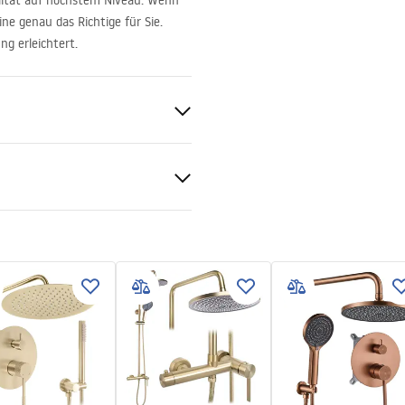
alität auf höchstem Niveau. Wenn
ne genau das Richtige für Sie.
ng erleichtert.
er manual
 manual.pdf
schwanne oder auf dem Boden