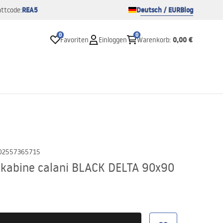
REA5
Deutsch / EUR
Blog
ttcode:
0
0
0,00 €
Favoriten
Einloggen
Warenkorb
:
02557365715
kabine calani BLACK DELTA 90x90