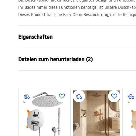
Die Duschkabine hat einfaches, elegantes Design und Funktion
Ihr Badezimmer diese Funktionen benötigt, ist unsere Duschkabi
Dieses Produkt hat eine Easy Clean-Beschichtung, die die Reinigu
Eigenschaften
Größe (Tür x Seite)
90x90
Dateien zum herunterladen (2)
Größe (Tür x Tür)
90x90
Duschkabine Typ
Ecke
shower manual
show
Öffnungsmethode
Schiebetür
shower manual.pdf
shower
Montage
auf der Du
Höhe
1900
mm
Garantie
24 monate