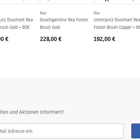
Rea
Rea
utz Duschset Rea
Duschgarnitur Rea Foster
Unterputz Duschset Re
rush Gold + BOX
Brush Gold
Foster Brush Copper + B
00 €
228,00 €
192,00 €
iten und Aktionen informiert!