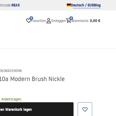
REA5
Deutsch / EUR
Blog
ttcode:
0
0
0,00 €
Favoriten
Einloggen
Warenkorb
:
06366019098
10a Modern Brush Nickle
 Arbeitstagen.
den Warenkorb legen