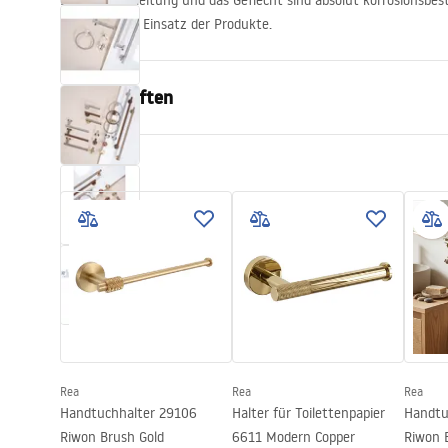
Die Schlauchleitung und das Geflecht sind absolut korrosionsbe
problemlosen Einsatz der Produkte.
Eigenschaften
Farbe
Gebürsteter
Material
Metall
Montageart
Zum Ansch
Breite
265
mm
Höhe
50
mm
Tiefe
80
mm
Serie
Modern
Garantie
24 monate
Rea
Rea
Rea
Handtuchhalter 29106
Halter für Toilettenpapier
Handtu
Riwon Brush Gold
6611 Modern Copper
Riwon 