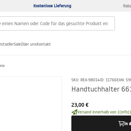
Kostenlose Lieferung
Raba
estseller
Sale
Über uns
Kontakt
kle
SKU
:
REA-98014
ID
:
11766
EAN
:
59
Handtuchhalter 66
23,00 €
Versand innerhalb von {{info}}
in 