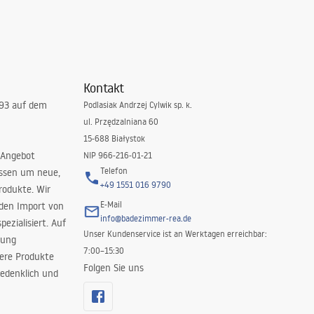
Kontakt
993 auf dem
Podlasiak Andrzej Cylwik sp. k.
ul. Przędzalniana 60
15-688 Białystok
 Angebot
NIP 966-216-01-21
Telefon
issen um neue,
+49 1551 016 9790
rodukte. Wir
E-Mail
 den Import von
info@badezimmer-rea.de
ezialisiert. Auf
Unser Kundenservice ist an Werktagen erreichbar:
rung
7:00–15:30
sere Produkte
Folgen Sie uns
edenklich und