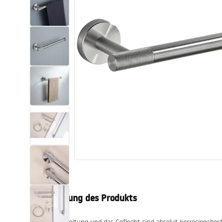
Toiletten
Waschbecken
Wannen und
Badewannenaufsätze
Badarmaturen
Duschen
Küche
Badezimmerzubehör und Möbel
Beschreibung des Produkts