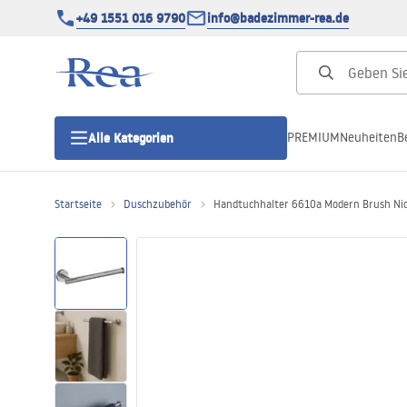
+49 1551 016 9790
info@badezimmer-rea.de
PREMIUM
Neuheiten
B
Alle Kategorien
Startseite
Duschzubehör
Handtuchhalter 6610a Modern Brush Nic
Duschkabinen
Duschtüren
Duschwannen
Duschrinnen