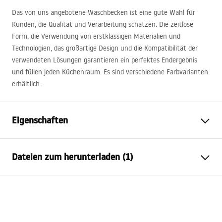
Das von uns angebotene Waschbecken ist eine gute Wahl für
Kunden, die Qualität und Verarbeitung schätzen. Die zeitlose
Form, die Verwendung von erstklassigen Materialien und
Technologien, das großartige Design und die Kompatibilität der
verwendeten Lösungen garantieren ein perfektes Endergebnis
und füllen jeden Küchenraum. Es sind verschiedene Farbvarianten
erhältlich.
Eigenschaften
Länge des Beckens
450
mm
Dateien zum herunterladen (1)
Breite des Beckens
760
mm
Tiefe des Beckens
235
mm
Installation
Armaturloch
Nein
Logan-undermount.pdf
Material
Granit