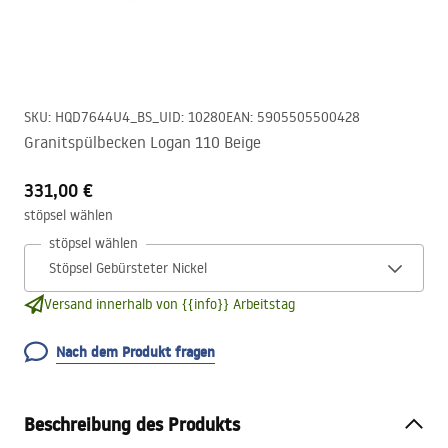
SKU
:
HQD7644U4_BS_U
ID
:
10280
EAN
:
5905505500428
Granitspülbecken Logan 110 Beige
331,00 €
stöpsel wählen
stöpsel wählen
Versand innerhalb von {{info}} Arbeitstag
Nach dem Produkt fragen
Beschreibung des Produkts