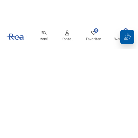
0
0
Menü
Konto .
Favoriten
Warenkorb
Newsletter
Bleiben Sie über Neuigkeiten und Aktionen informiert!
Anmelden
Mit der Eingabe und Bestätigung Ihrer Daten erklären Sie sich mit
dem Erhalt des Newsletters gemäß den in den
Allgemeinen