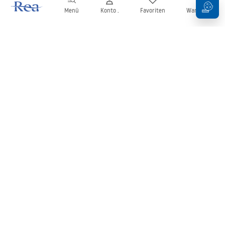
Menü
Konto .
Favoriten
Warenkorb
Newsletter
Bleiben Sie über Neuigkeiten und Aktionen informiert!
Anmelden
Mit der Eingabe und Bestätigung Ihrer Daten erklären Sie sich mit
dem Erhalt des Newsletters gemäß den in den
Allgemeinen
Geschäftsbedingungen
festgelegten Bedingungen einverstanden.