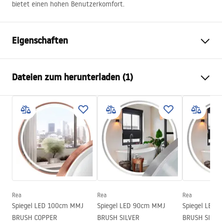
bietet einen hohen Benutzerkomfort.
Eigenschaften
Länge des Beckens
440
mm
Dateien zum herunterladen (1)
Breite des Beckens
740
mm
Tiefe des Beckens
205
mm
Template
Armaturloch
Nein
ANTHONY_80.pdf
Material
Edelstahl
Farbe der Armatur
Messing
im Set mit Spülbecken
Dichtung, Siphon mit Sieb,
Montagehaken
Abfluss Durchmesser
90 mm
Rea
Rea
Rea
Klik-Klak Variante
universal, mit Sieb
Spiegel LED 100cm MMJ
Spiegel LED 90cm MMJ
Spiegel LED
BRUSH COPPER
BRUSH SILVER
BRUSH SILVE
Typ des Siphons
Küche, mit Anschlussmöglichkeit