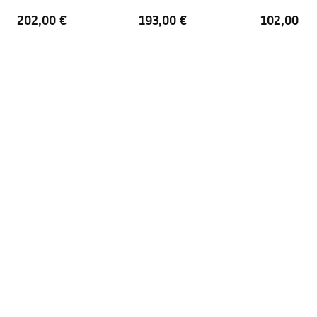
für einen Geschirrspüler
202,00 €
193,00 €
102,00 €
Garantie
25 jahre