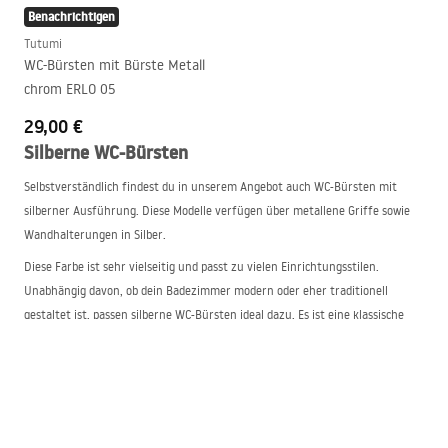
Benachrichtigen
Tutumi
WC-Bürsten mit Bürste Metall
chrom ERLO 05
29,00 €
Silberne WC-Bürsten
Selbstverständlich findest du in unserem Angebot auch WC-Bürsten mit
silberner Ausführung. Diese Modelle verfügen über metallene Griffe sowie
Wandhalterungen in Silber.
Diese Farbe ist sehr vielseitig und passt zu vielen Einrichtungsstilen.
Unabhängig davon, ob dein Badezimmer modern oder eher traditionell
gestaltet ist, passen silberne WC-Bürsten ideal dazu. Es ist eine klassische
Lösung, die in Kombination mit einem weißen Bürstenbehälter äußerst
praktisch ist. Zudem stehen runde sowie quadratische silberne Behälter für
WC-Bürsten zur Auswahl.
WC-Reinigungsbürste in schwarzer Ausführung