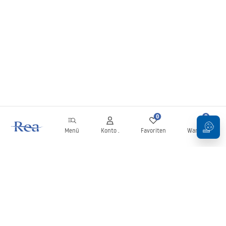
Wir laden dich ein, die Einzelheiten unseres Angebots kennenzulernen. Im
Shop Rea findest du WC-Bürsten aus hochwertigen Materialien und mit
attraktiver, modischer Ausführung. Wenn du die Details eines ausgewählten
Modells erfahren möchtest, klicke einfach auf das Symbol für weitere
Informationen. In der Produktbeschreibung findest du Angaben zu den
Maßen sowie zu den Materialien, aus denen die jeweilige WC-
Reinigungsbürste gefertigt wurde.
0
0
Menü
Konto .
Favoriten
Warenkorb
Newsletter
Bleiben Sie über Neuigkeiten und Aktionen informiert!