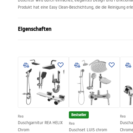
Duschtür wird durch einfaches, elegantes Design und Funktional
Produkt hat eine Easy Clean-Beschichtung, die die Reinigung erle
Eigenschaften
Tür Öffnungsmethode
Schiebetür
Duschtürmasse
100
Türrichtung
universell
Glasdicke
6 mm
Duschtürhöhe
195
cm
Profilen Material
Aluminium
Griffe Material
Messing
Easy Clean Beschichtung
ja
Bestseller
Rea
Rea
Profilenausführung
Chrom
Duschgarnitur REA HELIX
Duscha
Rea
Chrom
Duschset LUIS chrom
Chrom
Dichtungen im Set
Ja