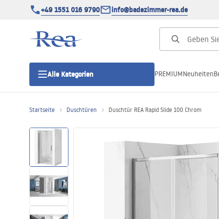
+49 1551 016 9790
info@badezimmer-rea.de
PREMIUM
Neuheiten
B
Alle Kategorien
Startseite
Duschtüren
Duschtür REA Rapid Slide 100 Chrom
Duschkabinen
Duschtüren
Duschwannen
Duschrinnen