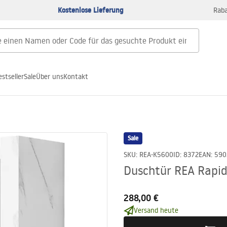
Kostenlose Lieferung
Raba
estseller
Sale
Über uns
Kontakt
Sale
SKU
:
REA-K5600
ID
:
8372
EAN
:
590
Duschtür REA Rapid
288,00 €
Versand heute