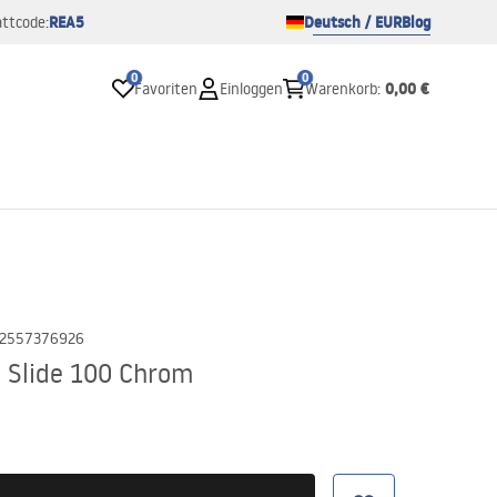
REA5
Deutsch / EUR
Blog
ttcode:
0
0
0,00 €
Favoriten
Einloggen
Warenkorb
:
2557376926
 Slide 100 Chrom