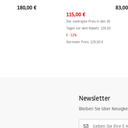
Montage ohne Duschwanne möglich
Ja
180,00 €
83,00
115,00 €
Garantie
24 monate
Der niedrigste Preis in den 30
Tagen vor dem Rabatt:
129,00
€
-
11
%
Normaler Preis
:
129,00 €
Newsletter
Bleiben Sie über Neuigke