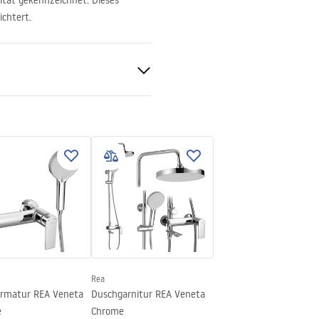
ität gekennzeichnet. Dieses
ichtert.
Rea
rmatur REA Veneta
Duschgarnitur REA Veneta
e
Chrome