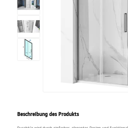
Toiletten
Waschbecken
Wannen und
Badewannenaufsätze
Badarmaturen
Duschen
Küche
Badezimmerzubehör und Möbel
Beschreibung des Produkts