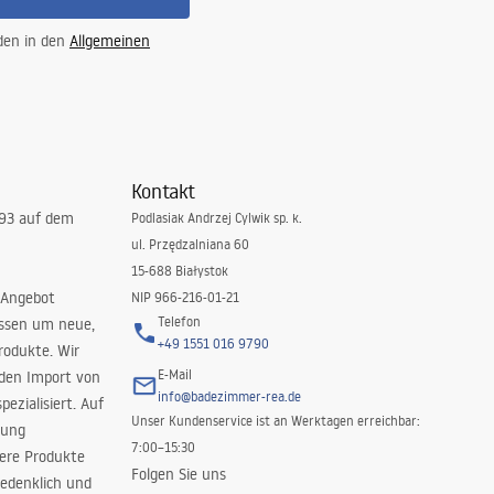
 den in den
Allgemeinen
Kontakt
993 auf dem
Podlasiak Andrzej Cylwik sp. k.
ul. Przędzalniana 60
15-688 Białystok
 Angebot
NIP 966-216-01-21
Telefon
issen um neue,
+49 1551 016 9790
rodukte. Wir
E-Mail
 den Import von
info@badezimmer-rea.de
ezialisiert. Auf
Unser Kundenservice ist an Werktagen erreichbar:
rung
7:00–15:30
sere Produkte
Folgen Sie uns
edenklich und