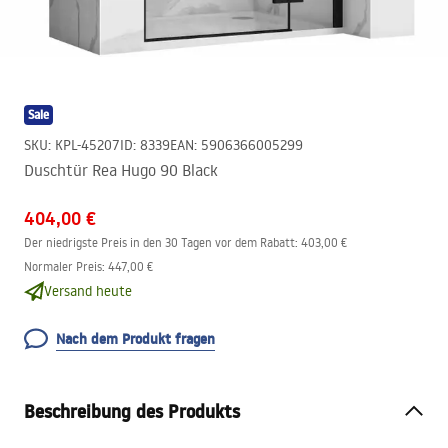
Sale
SKU
:
KPL-45207
ID
:
8339
EAN
:
5906366005299
Duschtür Rea Hugo 90 Black
404,00 €
Der niedrigste Preis in den 30 Tagen vor dem Rabatt:
403,00 €
Normaler Preis
:
447,00 €
Versand heute
Nach dem Produkt fragen
Beschreibung des Produkts