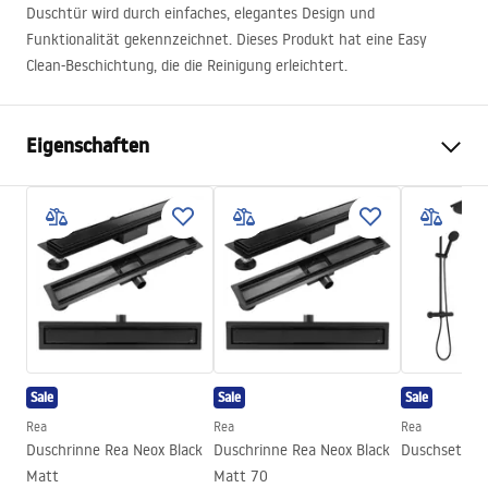
Duschtür wird durch einfaches, elegantes Design und
Funktionalität gekennzeichnet. Dieses Produkt hat eine Easy
Clean-Beschichtung, die die Reinigung erleichtert.
Eigenschaften
Tür Öffnungsmethode
Pendeltür
Duschtürmasse
90
Türrichtung
universell
Glasdicke
6 mm
Duschtürhöhe
200
cm
Eingangsbreite
60 cm
Sale
Sale
Sale
Profilen Material
Aluminium
Rea
Rea
Rea
Griffe Material
Aluminium
Duschrinne Rea Neox Black
Duschrinne Rea Neox Black
Duschset REA
Matt
Matt 70
Richtung der Öffnung
nach außen