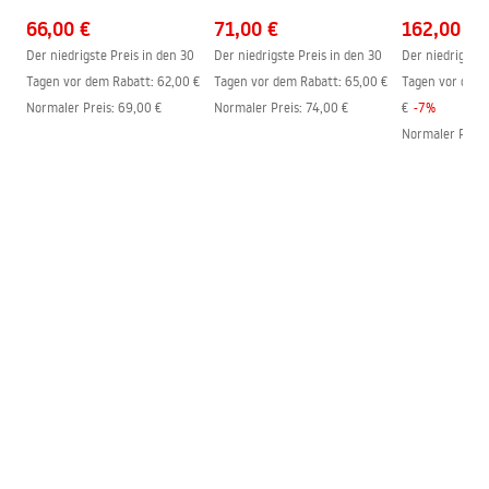
66,00 €
71,00 €
162,00 €
Easy Clean Beschichtung
ja, auf einer Seite der Scheibe
Der niedrigste Preis in den 30
Der niedrigste Preis in den 30
Der niedrigste 
Profilenausführung
Schwarz
Tagen vor dem Rabatt:
62,00 €
Tagen vor dem Rabatt:
65,00 €
Tagen vor dem 
Profile Regulierung
2 cm
Normaler Preis
:
69,00 €
Normaler Preis
:
74,00 €
€
-
7
%
Dichtungen im Set
Ja
Normaler Preis
Montage ohne Duschwanne
Ja
möglich
Garantie
24 monate