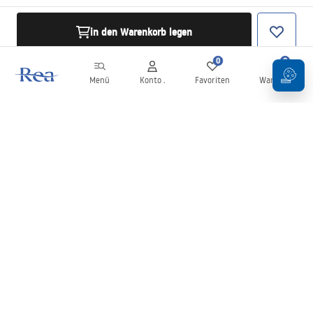
in den Warenkorb legen
0
0
Menü
Konto .
Favoriten
Warenkorb
Newsletter
Bleiben Sie über Neuigkeiten und Aktionen informiert!
Anmelden
Mit der Eingabe und Bestätigung Ihrer Daten erklären Sie sich mit
dem Erhalt des Newsletters gemäß den in den
Allgemeinen