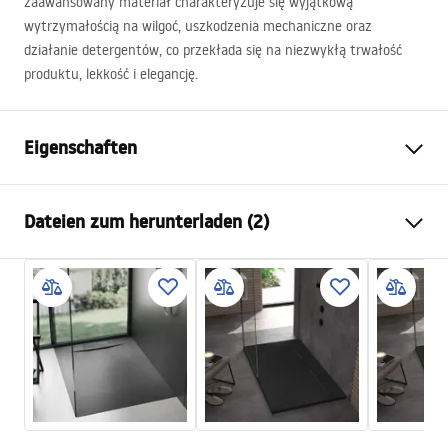
zaawansowany materiał charakteryzuje się wyjątkową
wytrzymałością na wilgoć, uszkodzenia mechaniczne oraz
działanie detergentów, co przekłada się na niezwykłą trwałość
produktu, lekkość i elegancję.
Eigenschaften
Farbe
Weiß
Dateien zum herunterladen (2)
Material
SMC-Komposit
Länge
1200
mm
Installationsanleitung
Breite
800
mm
manual - DE.pdf
Höhe
25
mm
Montageart
Auf dem Boden, Bodengleich
Anweisungen zum Einbau
Ablaufdurchmesser
90
mm
Shower tray.pdf
Zuschneidbar
Ja