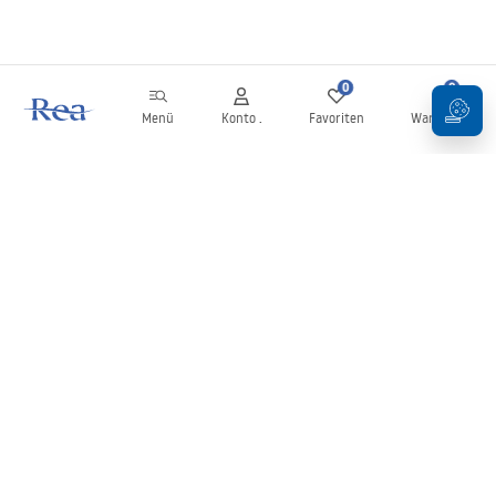
0
0
Menü
Konto .
Favoriten
Warenkorb
Newsletter
Bleiben Sie über Neuigkeiten und Aktionen informiert!
Anmelden
Mit der Eingabe und Bestätigung Ihrer Daten erklären Sie sich mit
dem Erhalt des Newsletters gemäß den in den
Allgemeinen