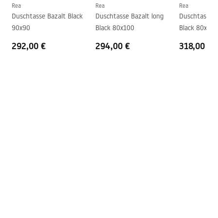
Siphon inklusive
Ja
Rea
Rea
Rea
Duschtasse Bazalt Black
Duschtasse Bazalt long
Duschtasse B
Garantie
24 monate
90x90
Black 80x100
Black 80x120
292,00 €
294,00 €
318,00 €