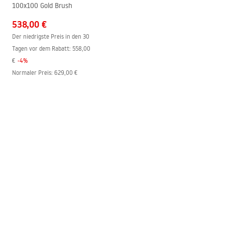
Beschichtungstechnologie
PVD
100x100 Gold Brush
Anschlussmaß
150
mm
538,00 €
Garantie
24 monate
Der niedrigste Preis in den 30
Tagen vor dem Rabatt:
558,00
€
-
4
%
Normaler Preis
:
629,00 €