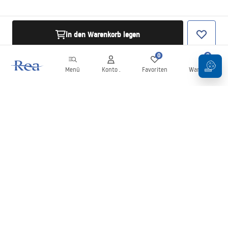
in den Warenkorb legen
0
0
Menü
Konto .
Favoriten
Warenkorb
Newsletter
Bleiben Sie über Neuigkeiten und Aktionen informiert!
Anmelden
Mit der Eingabe und Bestätigung Ihrer Daten erklären Sie sich mit