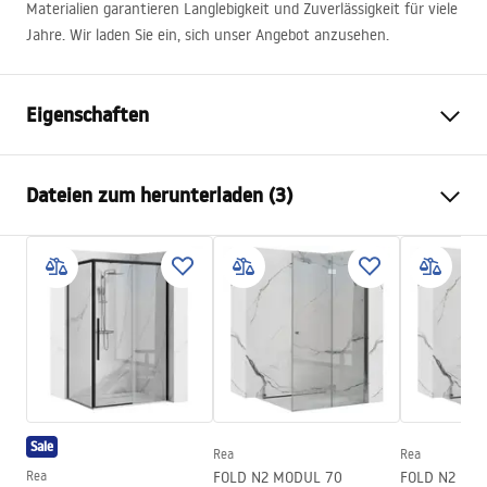
Materialien garantieren Langlebigkeit und Zuverlässigkeit für viele
Jahre. Wir laden Sie ein, sich unser Angebot anzusehen.
Eigenschaften
Farbe
Schwarz
Dateien zum herunterladen (3)
Material
ABS
Armaturtyp
Einhebel
Sicherheitsinformationen
Montageart
Aufputz
Safety_Information_Shower_set.pdf
Höhenverstellung
Ja
Mindesthöhe
870
mm
Garantiebedingungen
Maximalhöhe
1220
mm
Warranty_Terms_and_Conditions_Faucets_-_5.pdf
Wannenauslauf
Ja, schwenkbar
Sale
Druckregelung
Ja
Rea
Rea
Montageanleitung
Rea
FOLD N2 MODUL 70
FOLD N2 MO
Anti-Calc System
Ja