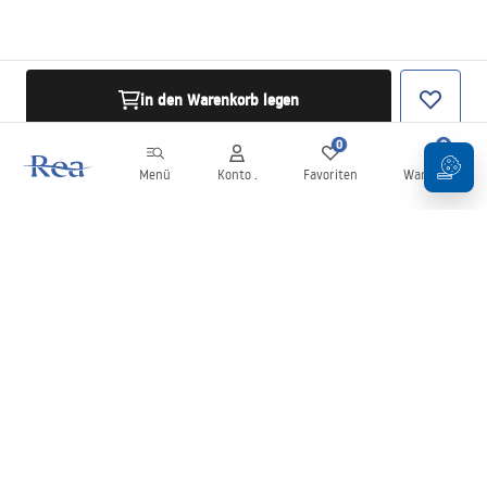
in den Warenkorb legen
0
0
Menü
Konto .
Favoriten
Warenkorb
Newsletter
Bleiben Sie über Neuigkeiten und Aktionen informiert!
Anmelden