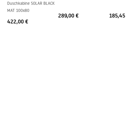
shower_set.pdf
Duschkabine SOLAR BLACK
Beschichtungstechnologie
Electroplating
MAT 100x80
289,00 €
185,45 €
Anschlussmaß
150
mm
422,00 €
Garantie
24 monate