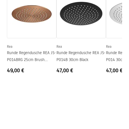
WARUNKI BEZPIECZENSTWA ZESTAWY NATRYSKOWY.pdf
Garantiebedingungen
Warranty_Terms_and_Conditions_Accessories_-_24.pdf
Rea
Rea
Rea
Runde Regendusche REA JS-
Runde Regendusche REA JS-
Runde Regen
P014BRG 25cm Brush
P014B 30cm Black
P014 30cm 
Copper
49,00 €
47,00 €
47,00 €