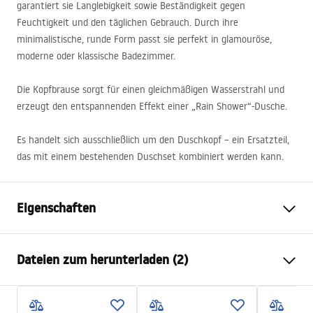
garantiert sie Langlebigkeit sowie Beständigkeit gegen
Feuchtigkeit und den täglichen Gebrauch. Durch ihre
minimalistische, runde Form passt sie perfekt in glamouröse,
moderne oder klassische Badezimmer.
Die Kopfbrause sorgt für einen gleichmäßigen Wasserstrahl und
erzeugt den entspannenden Effekt einer „Rain Shower“-Dusche.
Es handelt sich ausschließlich um den Duschkopf – ein Ersatzteil,
das mit einem bestehenden Duschset kombiniert werden kann.
Eigenschaften
Masse
25cm
Dateien zum herunterladen (2)
Material
Messing
Ausführung
black
Sicherheitsinformationen
Anschuss Durchmesser
½ Zoll