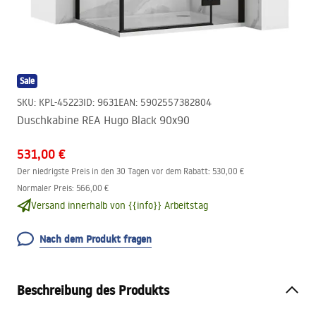
Sale
SKU
:
KPL-45223
ID
:
9631
EAN
:
5902557382804
Duschkabine REA Hugo Black 90x90
531,00 €
Der niedrigste Preis in den 30 Tagen vor dem Rabatt:
530,00 €
Normaler Preis
:
566,00 €
Versand innerhalb von {{info}} Arbeitstag
Nach dem Produkt fragen
Beschreibung des Produkts