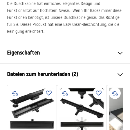
Die Duschkabine hat einfaches, elegantes Design und
Funktionalität auf höchstem Niveau. Wenn Ihr Badezimmer diese
Funktionen benötigt, ist unsere Duschkabine genau das Richtige
für Sie. Dieses Produkt hat eine Easy Clean-Beschichtung, die die
Reinigung erleichtert.
Eigenschaften
Größe (Tür x Seite)
90x90
Dateien zum herunterladen (2)
Farbe der Armatur
Schwarz
Duschkabine Typ
Ecke
shower manual
Glasfarbe
Transparent 6mm
shower manual.pdf
Öffnungsmethode
Pendeltür
Montage
auf der Duschwanne oder auf
Instrukcja montażu
dem Boden
Instrukcja_kabiny_Hugo_PL.pdf