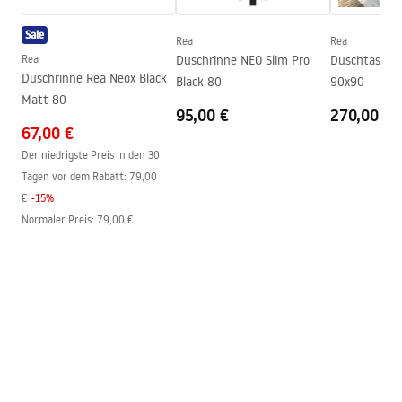
Höhe
2005
mm
Kabinenrichtung
universell
Sale
Rea
Rea
Garantie
24 monate
Rea
Duschrinne NEO Slim Pro
Duschtasse 
Duschrinne Rea Neox Black
Black 80
90x90
Easy Clean Beschichtung
ja, auf einer Seite der Scheibe
Matt 80
95,00 €
270,00 €
67,00 €
Der niedrigste Preis in den 30
Tagen vor dem Rabatt:
79,00
€
-
15
%
Normaler Preis
:
79,00 €