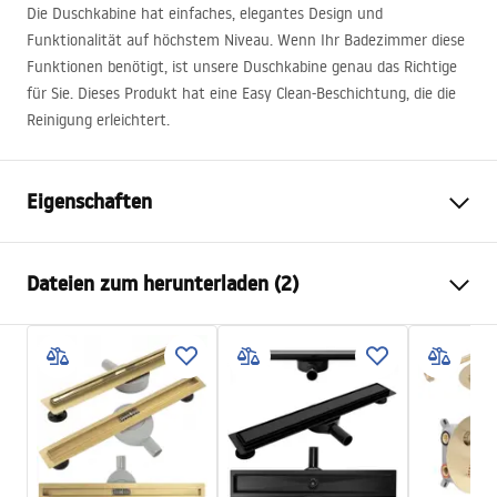
Die Duschkabine hat einfaches, elegantes Design und
Funktionalität auf höchstem Niveau. Wenn Ihr Badezimmer diese
Funktionen benötigt, ist unsere Duschkabine genau das Richtige
für Sie. Dieses Produkt hat eine Easy Clean-Beschichtung, die die
Reinigung erleichtert.
Eigenschaften
Größe (Tür x Tür)
90x100
Dateien zum herunterladen (2)
Farbe der Armatur
Gold
Duschkabine Typ
Ecke
shower manual
Glasfarbe
Transparent 6mm
shower manual.pdf
Öffnungsmethode
beidseitig Pendeltür
Montage
auf der Duschwanne oder auf
Instrukcja montażu
dem Boden
Instrukcja_Hugo_double_PL.pdf