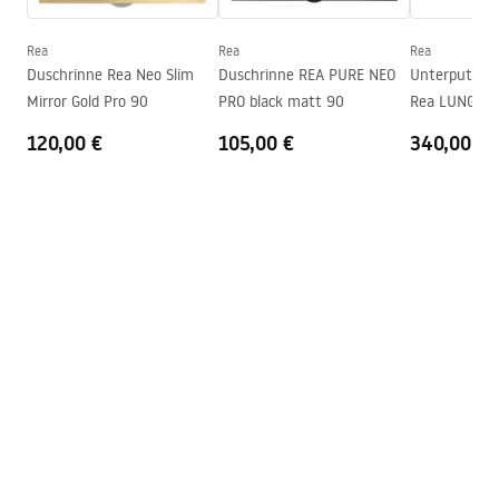
Höhe
2005
mm
Kabinenrichtung
universell
Rea
Rea
Rea
Garantie
24 monate
Duschrinne Rea Neo Slim
Duschrinne REA PURE NEO
Unterputz Du
Mirror Gold Pro 90
PRO black matt 90
Rea LUNGO BRU
Easy Clean Beschichtung
ja, auf einer Seite der Scheibe
BOX
120,00 €
105,00 €
340,00 €