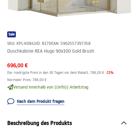
Sale
SKU
:
KPL-K0841
ID
:
8170
EAN
:
5902557397358
Duschkabine REA Hugo 90x100 Gold Brush
696,00 €
-
11
%
Der niedrigste Preis in den 30 Tagen vor dem Rabatt:
786,00 €
Normaler Preis
:
786,00 €
Versand innerhalb von {{info}} Arbeitstag
Nach dem Produkt fragen
Beschreibung des Produkts