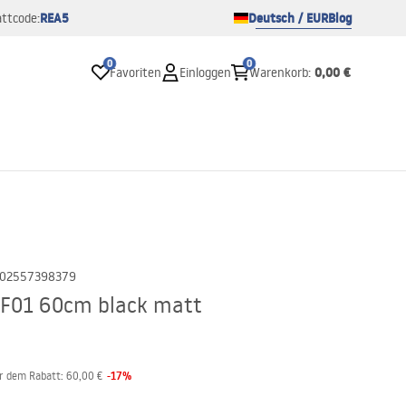
REA5
Deutsch / EUR
Blog
ttcode:
0
0
0,00 €
Favoriten
Einloggen
Warenkorb
:
02557398379
F01 60cm black matt
-
17
%
or dem Rabatt:
60,00 €