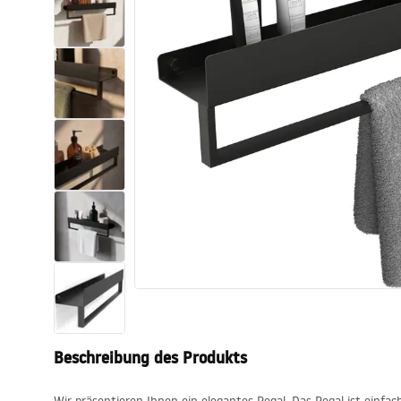
Toiletten
Waschbecken
Wannen und
Badewannenaufsätze
Badarmaturen
Duschen
Küche
Badezimmerzubehör und Möbel
Beschreibung des Produkts