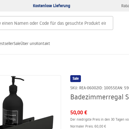
Kostenlose Lieferung
Raba
estseller
Sale
Über uns
Kontakt
Sale
SKU
:
REA-06002
ID
:
10055
EAN
:
59
Badezimmerregal S
50,00 €
Der niedrigste Preis in den 30 Tagen v
Normaler Preis
:
60,00 €