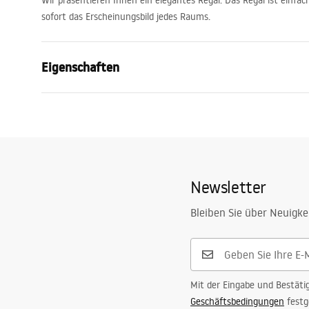
Wir präsentieren Ihnen ein elegantes Regal. Das Regal ist einfa
sofort das Erscheinungsbild jedes Raums.
Eigenschaften
Farbe
Schwarz
Material
Edelstahl
Montageart
Zum Ansch
Breite
600
mm
Newsletter
Höhe
110
mm
Bleiben Sie über Neuigke
Tiefe
90
mm
Garantie
24 monate
Mit der Eingabe und Bestäti
Geschäftsbedingungen
festg