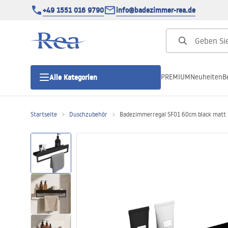
+49 1551 016 9790
info@badezimmer-rea.de
PREMIUM
Neuheiten
B
Alle Kategorien
Startseite
Duschzubehör
Badezimmerregal SF01 60cm black matt
Duschkabinen
Duschtüren
Duschwannen
Duschrinnen