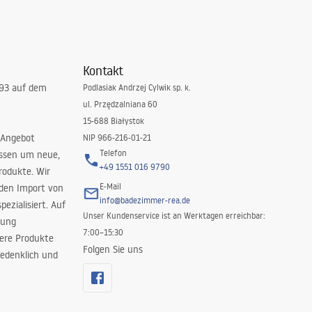
Kontakt
993 auf dem
Podlasiak Andrzej Cylwik sp. k.
ul. Przędzalniana 60
15-688 Białystok
 Angebot
NIP 966-216-01-21
Telefon
issen um neue,
+49 1551 016 9790
rodukte. Wir
E-Mail
 den Import von
info@badezimmer-rea.de
ezialisiert. Auf
Unser Kundenservice ist an Werktagen erreichbar:
rung
7:00–15:30
sere Produkte
Folgen Sie uns
edenklich und