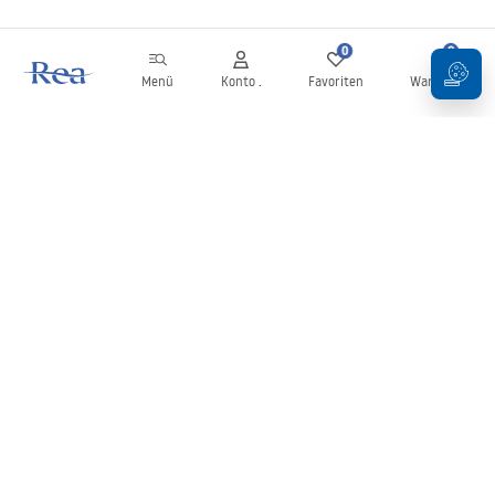
0
0
Menü
Konto .
Favoriten
Warenkorb
Newsletter
Bleiben Sie über Neuigkeiten und Aktionen informiert!
Anmelden
Mit der Eingabe und Bestätigung Ihrer Daten erklären Sie sich mit
dem Erhalt des Newsletters gemäß den in den
Allgemeinen
Geschäftsbedingungen
festgelegten Bedingungen einverstanden.