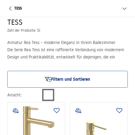
TESS
TESS
Zahl der Produkte: 5}
Armatur Rea Tess – moderne Eleganz in Ihrem Badezimmer
Die Serie Rea Tess ist eine raffinierte Verbindung von modernem
Design und Praktikabilität, entwickelt für diejenigen, die ein
perfektes Erscheinungsbild und außergewöhnliche Qualität in
ihrem Badezimmer suchen. Die Tess-Armaturen lassen sich
mühelos an trendige Gestaltungskonzepte anpassen, darunter
Filtern und Sortieren
Loft-, Industrial- und Glamour-Stile.
Ansicht
: