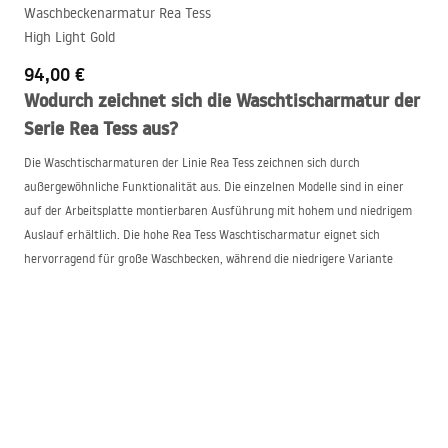
Waschbeckenarmatur Rea Tess
High Light Gold
94,00 €
Wodurch zeichnet sich die Waschtischarmatur der
Serie Rea Tess aus?
Die Waschtischarmaturen der Linie Rea Tess zeichnen sich durch
außergewöhnliche Funktionalität aus. Die einzelnen Modelle sind in einer
auf der Arbeitsplatte montierbaren Ausführung mit hohem und niedrigem
Auslauf erhältlich. Die hohe Rea Tess Waschtischarmatur eignet sich
hervorragend für große Waschbecken, während die niedrigere Variante
problemlos in kleineren Modellen montiert werden kann, sodass Sie sicher
sein können, dass sich Wasser nicht außerhalb der Schüssel verteilt. Die
gesamte Armaturserie Rea Tess besticht durch sorgfältige Verarbeitung,
hohe Widerstandsfähigkeit gegenüber Beschädigungen und Verfärbungen
sowie durch einfache Reinigung. Möglich wird dies durch die im
Galvanisierungsverfahren aufgebrachte Beschichtung.
Ästhetik und Modernität der Rea Tess Armaturen