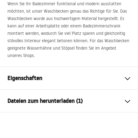
Wenn Sie Ihr Badezimmer funktional und modern ausstatten
möchten, ist unser Waschbecken genau das Richtige für Sie. Das
Waschbecken wurde aus hochwertigem Material hergestellt. Es
kann auf einer Arbeitsplatte oder einem Badezimmerschrank
montiert werden, wodurch Sie viel Platz sparen und gleichzeitig
stilvolles Interieur elegant betonen können. Für das Waschbecken
geeignete Wasserhähne und Stöpsel finden Sie im Angebot
unseres Shops.
Eigenschaften
Montageart
Aufsatzwaschbecken
Dateien zum herunterladen (1)
Material
Sanitärkeramik
Farbe
Weiß/Gold , Muster
Garantiebedingungen
Fertigstellung
Glänzend
Warranty_Terms_and_Conditions_Basins_-_5.pdf
Länge
600
mm