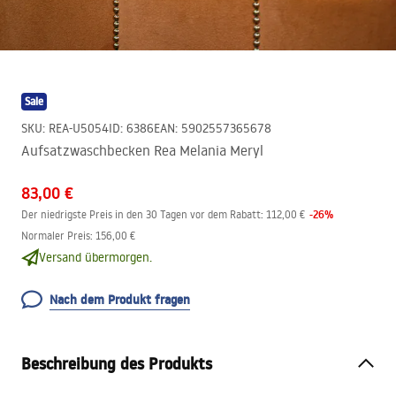
Sale
SKU
:
REA-U5054
ID
:
6386
EAN
:
5902557365678
Aufsatzwaschbecken Rea Melania Meryl
83,00 €
-
26
%
Der niedrigste Preis in den 30 Tagen vor dem Rabatt:
112,00 €
Normaler Preis
:
156,00 €
Versand übermorgen.
Nach dem Produkt fragen
Beschreibung des Produkts