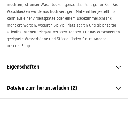
möchten, ist unser Waschbecken genau das Richtige für Sie. Das
Waschbecken wurde aus hochwertigem Material hergestellt. Es
kann auf einer Arbeitsplatte oder einem Badezimmerschrank
montiert werden, wodurch Sie viel Platz sparen und gleichzeitig
stilvolles Interieur elegant betonen können. Für das Waschbecken
geeignete Wasserhähne und Stöpsel finden Sie im Angebot
unseres Shops.
Eigenschaften
Montageart
Aufsatzwaschbecken
Dateien zum herunterladen (2)
Material
Sanitärkeramik
Farbe
Beige, Ecru, Steinoptik
Anweisungen zum Einbau
Fertigstellung
Glänzend
Basin.pdf
Länge
540
mm
Breite
400
mm