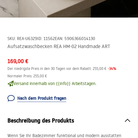
SKU
:
REA-U6329
ID
:
11562
EAN
:
5906366014130
Aufsatzwaschbecken REA HM-02 Handmade ART
169,00 €
-
34
%
Der niedrigste Preis in den 30 Tagen vor dem Rabatt:
255,00 €
Normaler Preis
:
255,00 €
Versand innerhalb von {{info}} Arbeitstagen.
Nach dem Produkt fragen
Beschreibung des Produkts
Wenn Sie Ihr Badezimmer funktional und modern ausstatten