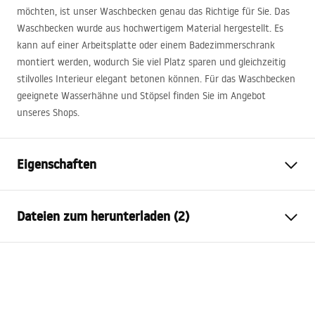
möchten, ist unser Waschbecken genau das Richtige für Sie. Das
Waschbecken wurde aus hochwertigem Material hergestellt. Es
kann auf einer Arbeitsplatte oder einem Badezimmerschrank
montiert werden, wodurch Sie viel Platz sparen und gleichzeitig
stilvolles Interieur elegant betonen können. Für das Waschbecken
geeignete Wasserhähne und Stöpsel finden Sie im Angebot
unseres Shops.
Eigenschaften
Montageart
Aufsatzwaschbecken
Dateien zum herunterladen (2)
Material
Sanitärkeramik
Farbe
Steinoptik
Anweisungen zum Einbau
Fertigstellung
Matt
Basin.pdf
Länge
380
mm
Breite
260
mm